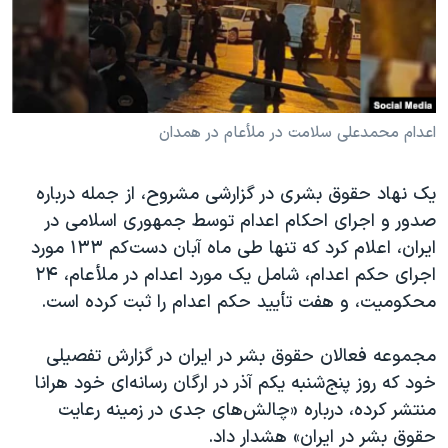
دنبال کنید
مستندها
فرهنگ و زندگی
حقوق شهروندی
انتخابات ریاست جمهوری آمریکا ۲۰۲۴
اقتصادی
حمله جمهوری اسلامی به اسرائیل
رمز مهسا
علم و فناوری
اعدام محمدعلی سلامت در ملأعام در همدان
زبانهای مختلف
اسرائیل در جنگ
ورزش زنان در ایران
یک نهاد حقوق بشری در گزارشی مشروح، از جمله درباره
گالری عکس
اعتراضات زن، زندگی، آزادی
صدور و اجرای احکام اعدام توسط جمهوری اسلامی در
آرشیو پخش زنده
مجموعه مستندهای دادخواهی
ایران، اعلام کرد که تنها طی ماه آبان دست‌کم ۱۳۳ مورد
اجرای حکم اعدام، شامل یک مورد اعدام در ملأعام، ۲۴
تریبونال مردمی آبان ۹۸
محکومیت، و هفت تأیید حکم اعدام را ثبت کرده است.
دادگاه حمید نوری
چهل سال گروگان‌گیری
مجموعه فعالان حقوق بشر در ایران در گزارش تفصیلی
خود که روز پنج‌شنبه یکم آذر در ارگان رسانه‌ای خود هرانا
قانون شفافیت دارائی کادر رهبری ایران
منتشر کرده، درباره «چالش‌های جدی در زمینه رعایت
اعتراضات مردمی آبان ۹۸
حقوق بشر در ایران» هشدار داد.