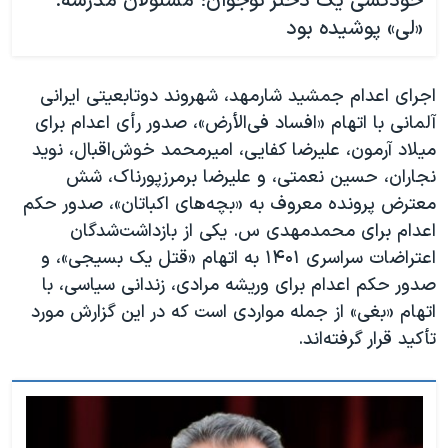
خودکشی یک دختر نوجوان؛ مسئولان مدرسه:
«لی» پوشیده بود
اجرای اعدام جمشید شارمهد، شهروند دوتابعیتی ایرانی
آلمانی با اتهام «افساد فی‌الأرض»، صدور رأی اعدام برای
میلاد آرمون، علیرضا کفایی، امیرمحمد خوش‌اقبال، نوید
نجاران، حسین نعمتی، و علیرضا برمرزپورناک، شش
معترض پرونده معروف به «بچه‌های اکباتان»، صدور حکم
اعدام برای محمدمهدی س. یکی از بازداشت‌شدگان
اعتراضات سراسری ۱۴۰۱ به اتهام «قتل یک بسیجی»، و
صدور حکم اعدام برای وریشه مرادی، زندانی سیاسی، با
اتهام «بغی» از جمله مواردی است که در این گزارش مورد
تأکید قرار گرفته‌اند.