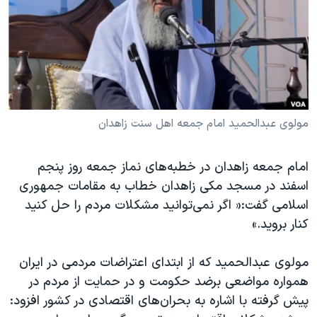
دنبال کنید
مستندها
فرهنگ و زندگی
حقوق شهروندی
انتخابات ریاست جمهوری آمریکا ۲۰۲۴
اقتصادی
حمله جمهوری اسلامی به اسرائیل
رمز مهسا
علم و فناوری
زبانهای مختلف
اسرائیل در جنگ
ورزش زنان در ایران
مولوی عبدالحمید امام جمعه اهل سنت زاهدان
گالری عکس
اعتراضات زن، زندگی، آزادی
امام جمعه زاهدان در خطبه‌های نماز جمعه روز پنجم
آرشیو پخش زنده
مجموعه مستندهای دادخواهی
اسفند در مسجد مکی زاهدان خطاب به مقامات جمهوری
تریبونال مردمی آبان ۹۸
اسلامی گفت:« اگر نمی‌توانید مشکلات مردم را حل کنید
دادگاه حمید نوری
کنار بروید.»
چهل سال گروگان‌گیری
مولوی عبدالحمید که از ابتدای اعتراضات مردمی در ایران
قانون شفافیت دارائی کادر رهبری ایران
همواره مواضعی برضد حکومت و در حمایت از مردم در
اعتراضات مردمی آبان ۹۸
پیش گرفته با اشاره به بحران‌های اقتصادی در کشور افزود: