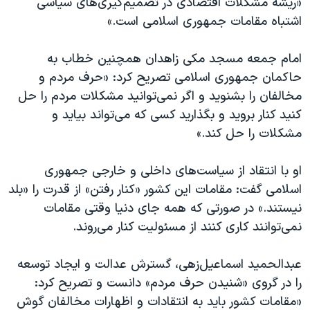
«ریشه مشکلات اقتصادی در تصمیم‌گیری‌های سیاسی
اسرائیل در جنگ
اشتباه مقامات جمهوری اسلامی است.»
نرگس محمدی برنده جایزه نوبل صلح
همایش محافظه‌کاران آمریکا «سی‌پک»
امام جمعه مسجد مکی زاهدان همچنین خطاب به
حاکمان جمهوری اسلامی تصریح کرد: «حرف مردم و
صفحه‌های ویژه
مخالفان را بشنوید و اگر نمی‌توانید مشکلات مردم را حل
سفر پرزیدنت ترامپ به چین
کنید کنار بروید و بگذارید کسی که می‌تواند بیاید و
مشکلات را حل کند.»
او با انتقاد از سیاست‌های داخلی و خارجی جمهوری
اسلامی گفت: مقامات این کشور «کنار رفتن» از قدرت را «بلد
نیستند.» در صورتی که همه جای دنیا وقتی مقامات
نمی‌توانند کاری کنند از مسئولیت کنار می‌روند.
عبدالحمید اسماعیل‌زهی، گسترش عدالت و ایجاد توسعه
را در گروی «شنیدن حرف مردم» دانست و تصریح کرد:
«مقامات کشور باید به انتقادات و اظهارات مخالفان گوش