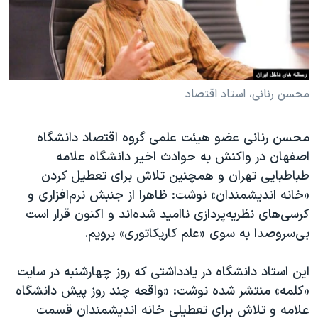
دنبال کنید
مستندها
فرهنگ و زندگی
حقوق شهروندی
انتخابات ریاست جمهوری آمریکا ۲۰۲۴
اقتصادی
حمله جمهوری اسلامی به اسرائیل
رمز مهسا
علم و فناوری
محسن رنانی، استاد اقتصاد
زبانهای مختلف
اسرائیل در جنگ
ورزش زنان در ایران
محسن رنانی عضو هیئت علمی گروه اقتصاد دانشگاه
گالری عکس
اعتراضات زن، زندگی، آزادی
اصفهان در واکنش به حوادث اخیر دانشگاه علامه
آرشیو پخش زنده
مجموعه مستندهای دادخواهی
طباطبایی تهران و همچنین تلاش برای تعطیل کردن
«خانه اندیشمندان» نوشت: ظاهرا از جنبش نرم‌افزاری و
تریبونال مردمی آبان ۹۸
کرسی‌های نظریه‌پردازی ناامید شده‌اند و اکنون قرار است
دادگاه حمید نوری
بی‌سرو‌صدا به سوی «علم کاریکاتوری» برویم.
چهل سال گروگان‌گیری
این استاد دانشگاه در یادداشتی که روز چهارشنبه در سایت
قانون شفافیت دارائی کادر رهبری ایران
«کلمه» منتشر شده نوشت: «واقعه چند روز پیش دانشگاه
اعتراضات مردمی آبان ۹۸
علامه و تلاش برای تعطیلی خانه اندیشمندان قسمت