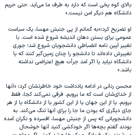
اسرائیل در جنگ
بالای کوه یخی است که دارد به طرف ما می‌آید. حتی حریم
دانشگاه هم دیگر امن نیست.»
نرگس محمدی برنده جایزه نوبل صلح
همایش محافظه‌کاران آمریکا «سی‌پک»
او تصریح کرد:«به گمانم از پی جنبش مهسا، یک سیاست
صفحه‌های ویژه
عمومی برای بستن دهانِ اندیشه شروع شده است. با
تغییر آیین نامه انضباطی دانشجویان شروع شد؛ جوری
سفر پرزیدنت ترامپ به چین
تغییرش داده‌اند تا دانشجو را چنان زمین‌گیر کنند که یا
دانشگاه نیاید یا اگر آمد جرأت هیچ اعتراضی نداشته
باشد.»
محسن رنانی در ادامه یادداشت خود خاطرنشان کرد: «آنها
از خدای‌شان است که ما برویم. فرقی نمی‌کند کجا، فقط
برویم. یا از این جهان یا از این کشور یا از دانشگاه یا از هر
جای دیگری که بودن ما جا را برای آنها تنگ می‌کند. به
دانشجویانی که پس از جنبش مهسا، افسرده و نگران آمده
بودند گفتم بچه‌ها اگر خودکشی کنید آنها خوشحال