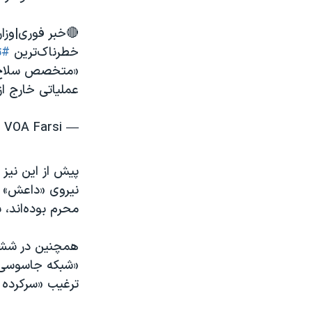
🔴خبر فوری|وزا
خطرناک‌ترین
#ت
«متخصص سلاح‌ها
عملیاتی خارج ا
— VOA Farsi صدای آمریکا (@VOAfarsi)
پیش از این نیز 
نیروی «داعش» مر
محرم بوده‌اند، 
همچنین در ششم 
«شبکه جاسوسی پن
ترغیب «سرکرده ی