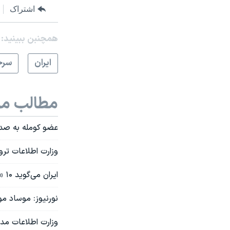
اشتراک
همچنبن ببینید:
ايران
سرخ
مطالب مر
عضو کومله به صدای
وزارت اطلاعات ترو
ایران می‌گوید ۱۰ «تروریست تکفیری داعشی» مرتبط با اسرائیل را بازداشت کرده است
نور‌نیوز: موساد م
وزارت اطلاعات مد