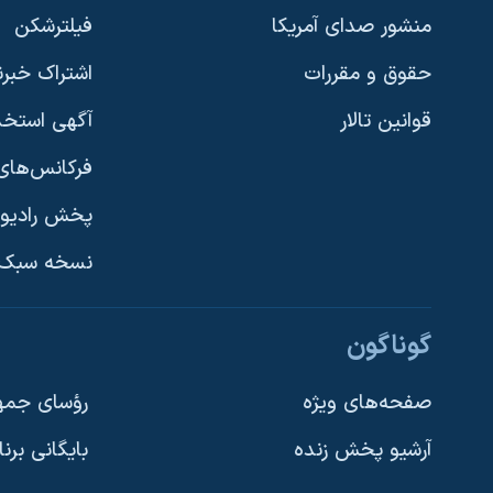
منشور صدای آمریکا
فیلترشکن
حقوق و مقررات
اشتراک خبرن
قوانین تالار
آگهی استخد
فرکانس‌های 
پخش رادیو
یادگیری زبان انگلیسی
نسخه سبک 
دنبال کنید
گوناگون
صفحه‌های ویژه
رؤسای جمهو
آرشیو پخش زنده
بایگانی برن
زبانهای مختلف