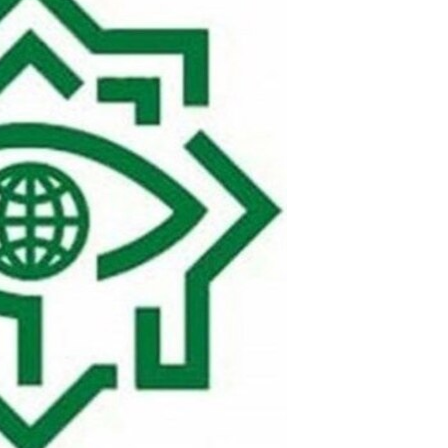
مستندها
فرهنگ و زندگی
حقوق شهروندی
انتخابات ریاست جمهوری آمریکا ۲۰۲۴
اقتصادی
حمله جمهوری اسلامی به اسرائیل
رمز مهسا
علم و فناوری
اسرائیل در جنگ
ورزش زنان در ایران
گالری عکس
اعتراضات زن، زندگی، آزادی
آرشیو پخش زنده
مجموعه مستندهای دادخواهی
تریبونال مردمی آبان ۹۸
دادگاه حمید نوری
چهل سال گروگان‌گیری
قانون شفافیت دارائی کادر رهبری ایران
اعتراضات مردمی آبان ۹۸
اسرائیل در جنگ