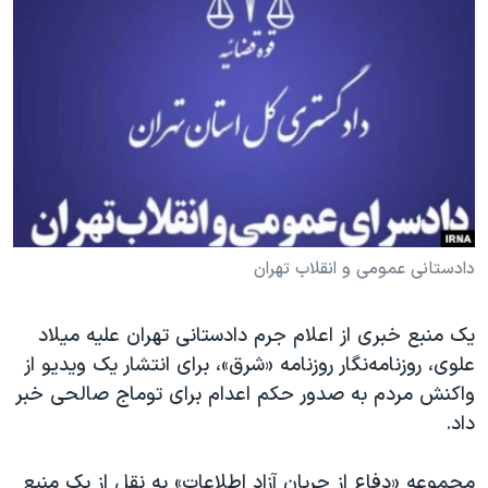
دنبال کنید
مستندها
فرهنگ و زندگی
حقوق شهروندی
انتخابات ریاست جمهوری آمریکا ۲۰۲۴
اقتصادی
حمله جمهوری اسلامی به اسرائیل
رمز مهسا
علم و فناوری
زبانهای مختلف
اسرائیل در جنگ
ورزش زنان در ایران
گالری عکس
اعتراضات زن، زندگی، آزادی
آرشیو پخش زنده
مجموعه مستندهای دادخواهی
دادستانی عمومی و انقلاب تهران
تریبونال مردمی آبان ۹۸
یک منبع خبری از اعلام جرم دادستانی تهران علیه میلاد
دادگاه حمید نوری
علوی، روزنامه‌نگار روزنامه «شرق»، برای انتشار یک ویدیو از
چهل سال گروگان‌گیری
واکنش مردم به صدور حکم اعدام برای توماج صالحی خبر
قانون شفافیت دارائی کادر رهبری ایران
داد.
اعتراضات مردمی آبان ۹۸
مجموعه «دفاع از جریان آزاد اطلاعات» به نقل از یک منبع