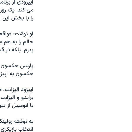
اپیزودی از برن
می کند. یک روز
را با پخش این اپ
او نوشت: «واقع
حالم را به هم می
پدرم، بلکه در قب
جکسون به اپیزو
اپیزود الیزابت،
با اتومبیل از ن
به نوشته رولین
انتخاب بازیگری