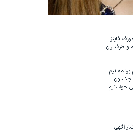
ی (Urban Myths) که در آن جوزف فاینز
 و طرفداران
رنامه نیم
کل جکسون
ی خواستیم
شار آگهی