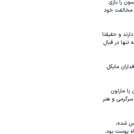
ون را بازی
ی مخالفت خود
رند و حقیقتا
 تنها در قبال
یش از ۲۰ هزار امضای طرفداران مایکل
 با مارلون
ستاره جهان سرگرمی و هنر
یس شده،
ه پوست بود.