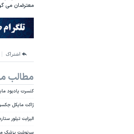
معترضان می گوی
اشتراک
مطالب مر
کنسرت یادبود مای
ژاکت مایکل جکسون
الیزابت تیلور ستا
سرنوشت پزشک مع