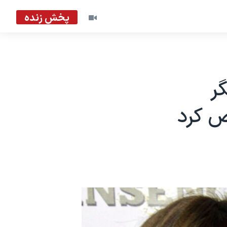
پخش زنده
ر
 کرد