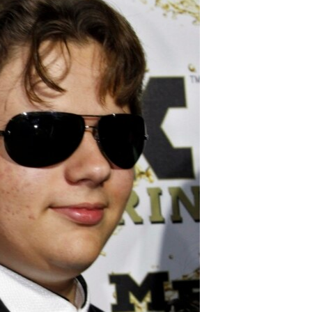
مستندها
فرهنگ و زندگی
حقوق شهروندی
انتخابات ریاست جمهوری آمریکا ۲۰۲۴
اقتصادی
حمله جمهوری اسلامی به اسرائیل
رمز مهسا
علم و فناوری
اسرائیل در جنگ
ورزش زنان در ایران
گالری عکس
اعتراضات زن، زندگی، آزادی
آرشیو پخش زنده
مجموعه مستندهای دادخواهی
تریبونال مردمی آبان ۹۸
دادگاه حمید نوری
چهل سال گروگان‌گیری
قانون شفافیت دارائی کادر رهبری ایران
اعتراضات مردمی آبان ۹۸
اسرائیل در جنگ