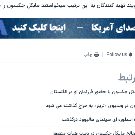
ند تهیه کنندگان به این ترتیب میخواستند مایکل جکسون را پ
Follow us
چاپ
تبط
کل جکسون با حضور فرزندان او در انگلستان
 در ویدیوی «تریلر» به حراج گذاشته می شود
ره اسطوره ای سینمای هالیوود درگذشت
الج مایکل جکسون در دست هیات منصفه