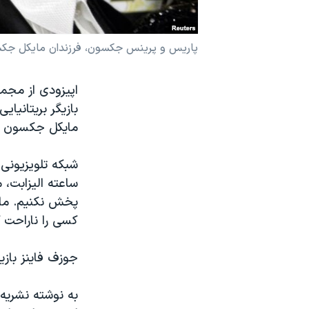
نرگس محمدی برنده جایزه نوبل صلح
همایش محافظه‌کاران آمریکا «سی‌پک»
پاریس و پرینس جکسون، فرزندان مایکل جکسون- 
صفحه‌های ویژه
سفر پرزیدنت ترامپ به چین
بازیگر بریتانیا
مایکل جکسون از
شبکه تلویزیونی
ساعته الیزابت، 
پخش نکنیم. ما 
کسی را ناراحت ک
جوزف فاینز بازی
به نوشته نشریه 