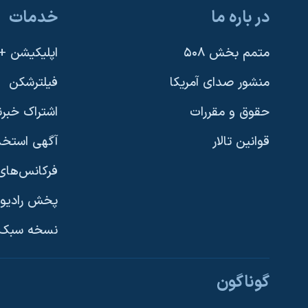
در باره ما
خدمات
متمم بخش ۵۰۸
اپلیکیشن +VOA
منشور صدای آمریکا
فیلترشکن
حقوق و مقررات
اشتراک خبرن
قوانین تالار
آگهی استخد
فرکانس‌های 
پخش رادیو
یادگیری زبان انگلیسی
نسخه سبک 
دنبال کنید
گوناگون