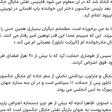
امه اتخاذ شد که در آن معلوم می شود فاینیس نقش مایکل جکس
 بعد پاریس جکسون دختر این خواننده پاپ افسانی در توییت
یزود اعلام کرد.
ا به من برخورده است. مطمئنم دیگران بسیاری همین حس را دا
زند. این که میبینم عمدا این قدر توهین آمیز رفتار می کنند، نه
ال مادرخوانده ام (الیزابت تایلور) عصبانی ام می کند.»
پاریس جکسون سپس از طوماری حمایت کرد که با ب
د فوق اعتراض کردند.
 مایکل و مارلون، برداشتی تخیلی از سفر جاده ای مایکل جکسون
براندو و الیزابت تایلور پس از حملات ۱۱ سپتامبر است و در آن سه 
یویورک به لس آنجلس می روند.
گ استونز، ظاهرا آنچه که بیش از هر چیز دستمایه اعتراض پار
 سفیدپوست به عنوان بازیگر نقش مایکل جکسون است که سیا