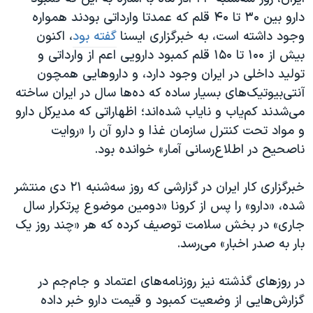
اسرائیل در جنگ
دارو بین ۳۰ تا ۴۰ قلم که عمدتا وارداتی بودند همواره
نرگس محمدی برنده جایزه نوبل صلح
وجود داشته است، به خبرگزاری ایسنا
گفته بود
،‌ اکنون
بیش از ۱۰۰ تا ۱۵۰ قلم کمبود دارویی اعم از وارداتی و
همایش محافظه‌کاران آمریکا «سی‌پک»
تولید داخلی در ایران وجود دارد، و داروهایی همچون
صفحه‌های ویژه
آنتی‌بیوتیک‌های بسیار ساده که ده‌ها سال در ایران ساخته
سفر پرزیدنت ترامپ به چین
می‌شدند کم‌یاب و نایاب شده‌اند؛ اظهاراتی که مدیرکل دارو
و مواد تحت کنترل سازمان غذا و دارو آن را «روایت
ناصحیح در اطلاع‌رسانی آمار» خوانده بود.
خبرگزاری کار ایران در گزارشی که روز سه‌شنبه ۲۱ دی منتشر
شده، «دارو» را پس از کرونا «دومین موضوع پرتکرار سال
جاری» در بخش سلامت توصیف کرده که هر «چند روز یک
بار به صدر اخبار» می‌رسد.
در روزهای گذشته نیز روزنامه‌های اعتماد و جام‌جم در
گزارش‌هایی از وضعیت کمبود و قیمت دارو خبر داده