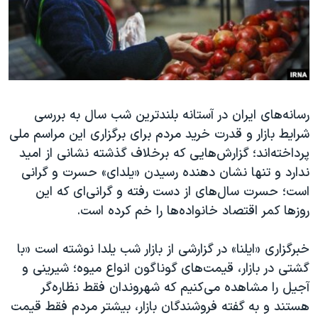
دنبال کنید
مستندها
فرهنگ و زندگی
حقوق شهروندی
انتخابات ریاست جمهوری آمریکا ۲۰۲۴
اقتصادی
حمله جمهوری اسلامی به اسرائیل
رمز مهسا
علم و فناوری
زبانهای مختلف
رسانه‌های ایران در آستانه بلندترین شب سال به بررسی
اسرائیل در جنگ
ورزش زنان در ایران
شرایط بازار و قدرت خرید مردم برای برگزاری این مراسم ملی
گالری عکس
اعتراضات زن، زندگی، آزادی
پرداخته‌اند؛ گزارش‌هایی که برخلاف گذشته نشانی از امید
آرشیو پخش زنده
مجموعه مستندهای دادخواهی
ندارد و تنها نشان دهنده رسیدن «یلدای» حسرت و گرانی
است؛ حسرت سال‌های از دست رفته و گرانی‌ای که این
تریبونال مردمی آبان ۹۸
روزها کمر اقتصاد خانواده‌ها را خم کرده است.
دادگاه حمید نوری
چهل سال گروگان‌گیری
خبرگزاری «ایلنا» در گزارشی از بازار شب یلدا نوشته است «با
گشتی در بازار، قیمت‌های گوناگون انواع میوه؛ شیرینی و
قانون شفافیت دارائی کادر رهبری ایران
آجیل را مشاهده می‌کنیم که شهروندان فقط نظاره‌گر
اعتراضات مردمی آبان ۹۸
هستند و به گفته فروشندگان بازار، بیشتر مردم فقط قیمت‌