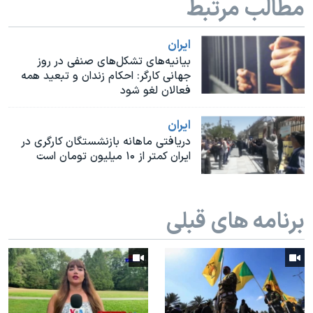
مطالب مرتبط
اسرائیل در جنگ
نرگس محمدی برنده جایزه نوبل صلح
ايران
همایش محافظه‌کاران آمریکا «سی‌پک»
بیانیه‌های تشکل‌های صنفی در روز
جهانی کارگر: احکام زندان و تبعید همه
صفحه‌های ویژه
فعالان لغو شود
سفر پرزیدنت ترامپ به چین
ايران
دریافتی ماهانه بازنشستگان کارگری در
ایران کمتر از ۱۰ میلیون تومان است
برنامه های قبلی