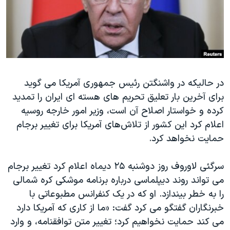
دنبال کنید
مستندها
فرهنگ و زندگی
حقوق شهروندی
انتخابات ریاست جمهوری آمریکا ۲۰۲۴
اقتصادی
حمله جمهوری اسلامی به اسرائیل
رمز مهسا
علم و فناوری
زبانهای مختلف
در حالیکه در واشنگتن رئیس جمهوری آمریکا می گوید
اسرائیل در جنگ
ورزش زنان در ایران
برای آخرین بار تعلیق تحریم های هسته ای ایران را تمدید
گالری عکس
اعتراضات زن، زندگی، آزادی
کرده و خواستار اصلاح آن است، وزیر امور خارجه روسیه
آرشیو پخش زنده
مجموعه مستندهای دادخواهی
اعلام کرد این کشور از تلاش‌های آمریکا برای تغییر برجام
حمایت نخواهد کرد.
تریبونال مردمی آبان ۹۸
دادگاه حمید نوری
سرگئی لاوروف روز دوشنبه ۲۵ دیماه اعلام کرد تغییر برجام
چهل سال گروگان‌گیری
می تواند روند دیپلماسی درباره برنامه موشکی کره شمالی
را به خطر بیندازد. او که در یک کنفرانس مطبوعاتی با
قانون شفافیت دارائی کادر رهبری ایران
خبرنگاران گفتگو می کرد گفت: «ما از کاری که آمریکا دارد
اعتراضات مردمی آبان ۹۸
می کند حمایت نخواهیم کرد؛ تغییر متن توافقنامه، و وارد