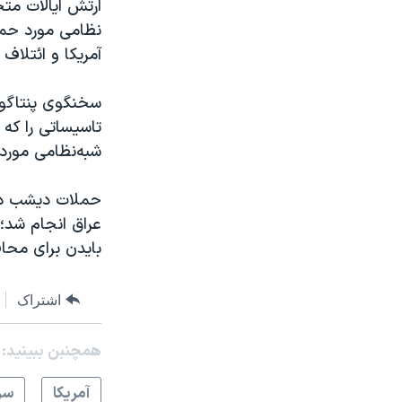
ارتش ایالات متح
نظامی مورد حمای
آمریکا و ائتلاف
تاسیساتی را که د
شبه‌نظامی مورد 
حملات دیشب در پ
عراق انجام شد؛
بایدن برای محاف
اشتراک
همچنبن ببینید:
آمريکا
سر