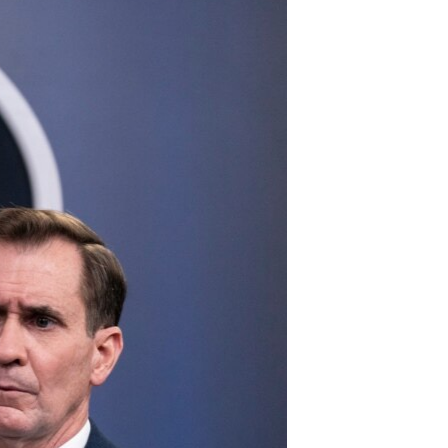
مستندها
فرهنگ و زندگی
حقوق شهروندی
انتخابات ریاست جمهوری آمریکا ۲۰۲۴
اقتصادی
حمله جمهوری اسلامی به اسرائیل
رمز مهسا
علم و فناوری
اسرائیل در جنگ
ورزش زنان در ایران
گالری عکس
اعتراضات زن، زندگی، آزادی
آرشیو پخش زنده
مجموعه مستندهای دادخواهی
تریبونال مردمی آبان ۹۸
دادگاه حمید نوری
چهل سال گروگان‌گیری
قانون شفافیت دارائی کادر رهبری ایران
اعتراضات مردمی آبان ۹۸
اسرائیل در جنگ