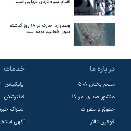
اقدام سپاه دزدی دریایی است
ویندوارد: خارک در ۱۸ روز گذشته
بدون فعالیت بوده است
در باره ما
خدمات
متمم بخش ۵۰۸
اپلیکیشن +VOA
منشور صدای آمریکا
فیلترشکن
حقوق و مقررات
اشتراک خبرن
قوانین تالار
آگهی استخد