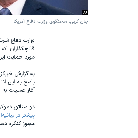
نرگس محمدی برنده جایزه نوبل صلح
همایش محافظه‌کاران آمریکا «سی‌پک»
جان کربی، سخنگوی وزارت دفاع آمریکا
صفحه‌های ویژه
سفر پرزیدنت ترامپ به چین
قانونگذاران، که
مورد حمایت ایرا
به گزارش خبرگز
پاسخ به این ان
آغاز عملیات به 
دو سناتور دموکر
پیشتر در بیانیه‌ا
مجوز کنگره دستو