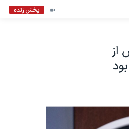
پخش زنده
 از
بود