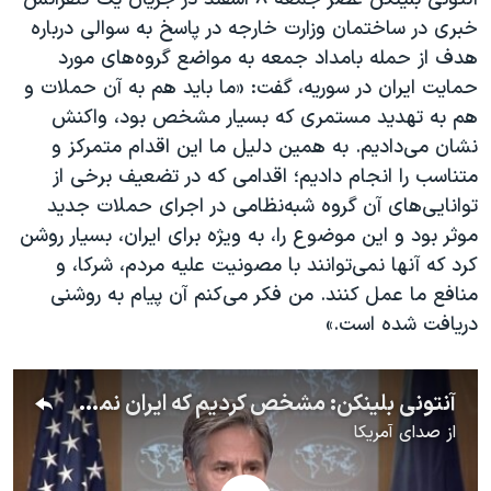
اسرائیل در جنگ
خبری در ساختمان وزارت خارجه در پاسخ به سوالی درباره
نرگس محمدی برنده جایزه نوبل صلح
هدف از حمله بامداد جمعه به مواضع گروه‌های مورد
همایش محافظه‌کاران آمریکا «سی‌پک»
حمایت ایران در سوریه، گفت: «ما باید هم به آن حملات و
هم به تهدید مستمری که بسیار مشخص بود، واکنش
صفحه‌های ویژه
نشان می‌دادیم. به همین دلیل ما این اقدام متمرکز و
سفر پرزیدنت ترامپ به چین
متناسب را انجام دادیم؛ اقدامی که در تضعیف برخی از
توانایی‌های آن گروه شبه‌نظامی در اجرای حملات جدید
موثر بود و این موضوع را، به ویژه برای ایران، بسیار روشن
کرد که آنها نمی‌توانند با مصونیت علیه مردم، شرکا، و
منافع ما عمل کنند. من فکر می‌کنم آن پیام به روشنی
دریافت شده است.»
آنتونی بلینکن: مشخص کردیم که ایران نمی‌تواند علیه مردم،‌ شرکا و منافع ما اقدام کند
از
صدای آمریکا
No media source currently available