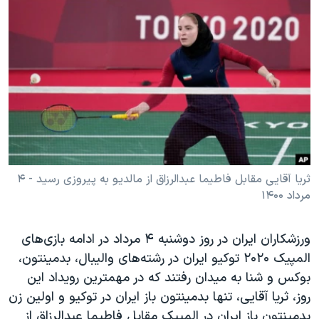
دنبال کنید
مستندها
فرهنگ و زندگی
حقوق شهروندی
انتخابات ریاست جمهوری آمریکا ۲۰۲۴
اقتصادی
حمله جمهوری اسلامی به اسرائیل
رمز مهسا
علم و فناوری
زبانهای مختلف
اسرائیل در جنگ
ورزش زنان در ایران
گالری عکس
اعتراضات زن، زندگی، آزادی
آرشیو پخش زنده
مجموعه مستندهای دادخواهی
ثریا آقایی مقابل فاطیما عبدالرزاق از مالدیو به پیروزی رسید - ۴
تریبونال مردمی آبان ۹۸
مرداد ۱۴۰۰
دادگاه حمید نوری
ورزشکاران ایران در روز دوشنبه ۴ مرداد در ادامه بازی‌های
چهل سال گروگان‌گیری
المپیک ۲۰۲۰ توکیو ایران در رشته‌های والیبال، بدمینتون،
قانون شفافیت دارائی کادر رهبری ایران
بوکس و شنا به میدان رفتند که در مهمترین رویداد این‌
روز، ثریا آقایی، تنها بدمینتون باز ایران در توکیو و اولین زن
اعتراضات مردمی آبان ۹۸
بدمینتون باز ایران در المپیک مقابل فاطیما عبدالرزاق از