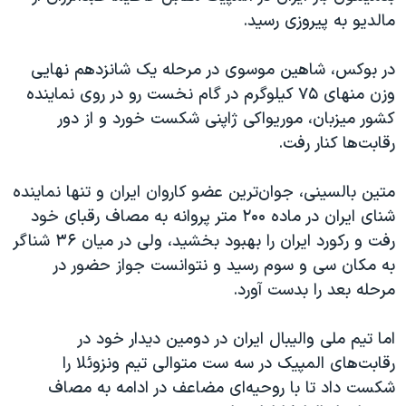
اسرائیل در جنگ
مالدیو به پیروزی رسید.
نرگس محمدی برنده جایزه نوبل صلح
در بوکس، شاهین موسوی در مرحله یک شانزدهم نهایی
همایش محافظه‌کاران آمریکا «سی‌پک»
وزن منهای ۷۵ کیلوگرم در گام نخست رو در روی نماینده
صفحه‌های ویژه
کشور میزبان، موریواکی ژاپنی شکست خورد و از دور
سفر پرزیدنت ترامپ به چین
رقابت‌ها کنار رفت.
متین بالسینی، جوان‌ترین عضو کاروان ایران و تنها نماینده
شنای ایران در ماده ۲۰۰ متر پروانه به مصاف رقبای خود
رفت و رکورد ایران را بهبود بخشید،‌ ولی در میان ۳۶ شناگر
به مکان سی و سوم‌ رسید ‌و نتوانست جواز حضور در
مرحله بعد را بدست آورد.
اما تیم ملی والیبال ایران در دومین دیدار خود در
رقابت‌های المپیک در سه ست متوالی تیم ونزوئلا را
شکست داد تا با روحیه‌ای مضاعف در ادامه به مصاف