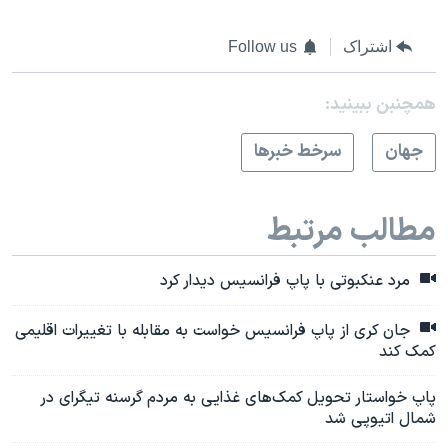
اسرائیل در جنگ
نرگس محمدی برنده جایزه نوبل صلح
اشتراک
Follow us
همایش محافظه‌کاران آمریکا «سی‌پک»
همچنبن ببینید:
صفحه‌های ویژه
جهان
سرخط خبرها
سفر پرزیدنت ترامپ به چین
مطالب مرتبط
مرد عنکبوتی با پاپ فرانسیس دیدار کرد
جان کری از پاپ فرانسیس خواست به مقابله با تغییرات اقلیمی
کمک کند
پاپ خواستار تحویل کمک‌های غذایی به مردم گرسنه تیگرای در
شمال اتیوپی شد