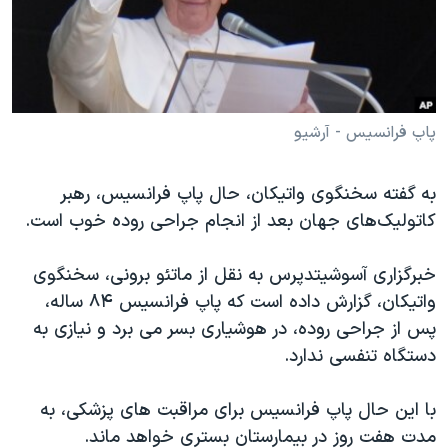
دنبال کنید
مستندها
فرهنگ و زندگی
حقوق شهروندی
انتخابات ریاست جمهوری آمریکا ۲۰۲۴
اقتصادی
حمله جمهوری اسلامی به اسرائیل
رمز مهسا
علم و فناوری
پاپ فرانسیس - آرشیو
زبانهای مختلف
اسرائیل در جنگ
ورزش زنان در ایران
به گفته سخنگوی واتیکان، حال پاپ فرانسیس، رهبر
گالری عکس
اعتراضات زن، زندگی، آزادی
کاتولیک‌های جهان بعد از انجام جراحی روده خوب است.
آرشیو پخش زنده
مجموعه مستندهای دادخواهی
خبرگزاری آسوشیتدپرس به نقل از ماتئو برونی، سخنگوی
تریبونال مردمی آبان ۹۸
واتیکان، گزارش داده است که پاپ فرانسیس ۸۴ ساله،
دادگاه حمید نوری
پس از جراحی روده، در هوشیاری بسر می برد و نیازی به
چهل سال گروگان‌گیری
دستگاه تنفسی ندارد.
قانون شفافیت دارائی کادر رهبری ایران
با این حال پاپ فرانسیس برای مراقبت های پزشکی، به
اعتراضات مردمی آبان ۹۸
مدت هفت روز در بیمارستان بستری خواهد ماند.