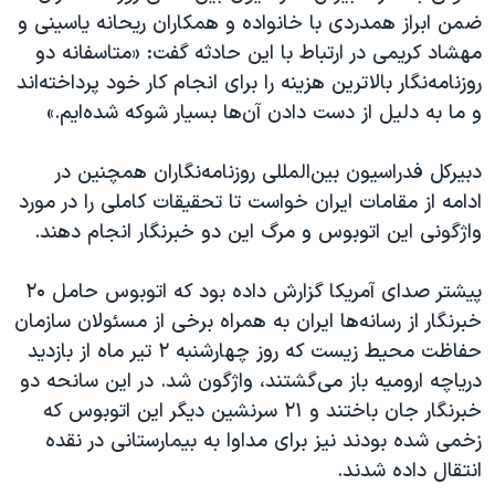
اسرائیل در جنگ
ضمن ابراز همدردی با خانواده و همکاران ریحانه یاسینی و
نرگس محمدی برنده جایزه نوبل صلح
مهشاد کریمی در ارتباط با این حادثه گفت: «متاسفانه دو
روزنامه‌نگار بالاترین هزینه را برای انجام کار خود پرداخته‌اند
همایش محافظه‌کاران آمریکا «سی‌پک»
و ما به دلیل از دست دادن آن‌ها بسیار شوکه شده‌ایم.»
صفحه‌های ویژه
سفر پرزیدنت ترامپ به چین
دبیرکل فدراسیون بین‌المللی روزنامه‌نگاران همچنین در
ادامه از مقامات ایران خواست تا تحقیقات کاملی را در مورد
واژگونی این اتوبوس و مرگ این دو خبرنگار انجام دهند.
پیشتر صدای آمریکا گزارش داده بود که اتوبوس حامل ۲۰
خبرنگار از رسانه‌ها ایران به همراه برخی از مسئولان سازمان
حفاظت محیط زیست که روز چهارشنبه ۲ تیر ماه از بازدید
دریاچه ارومیه باز می‌گشتند، واژگون شد. در این سانحه دو
خبرنگار جان باختند و ۲۱ سرنشین دیگر این اتوبوس که
زخمی شده بودند نیز برای مداوا به بیمارستانی در نقده
انتقال داده شدند.