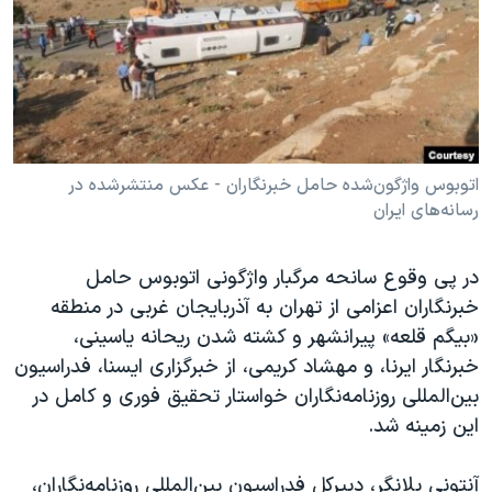
دنبال کنید
مستندها
فرهنگ و زندگی
حقوق شهروندی
انتخابات ریاست جمهوری آمریکا ۲۰۲۴
اقتصادی
حمله جمهوری اسلامی به اسرائیل
رمز مهسا
علم و فناوری
زبانهای مختلف
اسرائیل در جنگ
ورزش زنان در ایران
اتوبوس واژگون‌شده حامل خبرنگاران - عکس منتشرشده در
رسانه‌های ایران
گالری عکس
اعتراضات زن، زندگی، آزادی
آرشیو پخش زنده
مجموعه مستندهای دادخواهی
در پی وقوع سانحه مرگبار واژگونی اتوبوس حامل
تریبونال مردمی آبان ۹۸
خبرنگاران اعزامی از تهران به آذربایجان غربی در منطقه
«بیگم قلعه» پیرانشهر و کشته شدن ریحانه یاسینی،
دادگاه حمید نوری
خبرنگار ایرنا، و مهشاد کریمی،‌ از خبرگزاری ایسنا، فدراسیون
چهل سال گروگان‌گیری
بین‌المللی روزنامه‌نگاران خواستار تحقیق فوری و کامل در
قانون شفافیت دارائی کادر رهبری ایران
این زمینه شد.
اعتراضات مردمی آبان ۹۸
آنتونی بلانگر، دبیرکل فدراسیون بین‌المللی روزنامه‌نگاران،