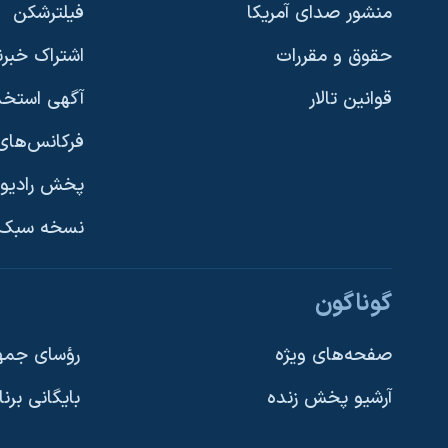
منشور صدای آمریکا
فیلترشکن
حقوق و مقررات
اشتراک خبرن
قوانین تالار
آگهی استخد
فرکانس‌های 
پخش رادیو
یادگیری زبان انگلیسی
نسخه سبک 
دنبال کنید
گوناگون
صفحه‌های ویژه
رؤسای جمهو
آرشیو پخش زنده
بایگانی برن
زبانهای مختلف