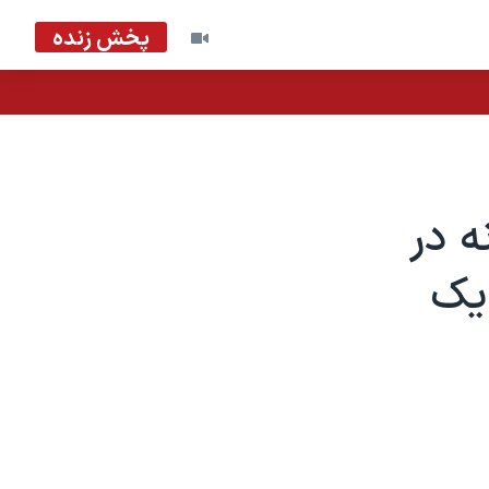
پخش زنده
زانه در
 یک