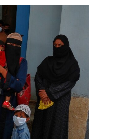
مستندها
فرهنگ و زندگی
حقوق شهروندی
انتخابات ریاست جمهوری آمریکا ۲۰۲۴
اقتصادی
حمله جمهوری اسلامی به اسرائیل
رمز مهسا
علم و فناوری
اسرائیل در جنگ
ورزش زنان در ایران
گالری عکس
اعتراضات زن، زندگی، آزادی
آرشیو پخش زنده
مجموعه مستندهای دادخواهی
تریبونال مردمی آبان ۹۸
دادگاه حمید نوری
چهل سال گروگان‌گیری
قانون شفافیت دارائی کادر رهبری ایران
اعتراضات مردمی آبان ۹۸
اسرائیل در جنگ