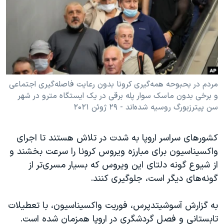
دنبال کنید
مستندها
فرهنگ و زندگی
حقوق شهروندی
انتخابات ریاست جمهوری آمریکا ۲۰۲۴
اقتصادی
حمله جمهوری اسلامی به اسرائیل
رمز مهسا
علم و فناوری
زبانهای مختلف
اسرائیل در جنگ
ورزش زنان در ایران
مردم در بحبوحه همه‌گیری کرونا بدون رعایت فاصله‌گیری اجتماعی
و برخی بدون ماسک سوار پله برقی در یک ایستگاه مترو در شهر
گالری عکس
اعتراضات زن، زندگی، آزادی
سن پیترزبورگ روسیه شده‌اند - ۲۹ ژوئن ۲۰۲۱
آرشیو پخش زنده
مجموعه مستندهای دادخواهی
تریبونال مردمی آبان ۹۸
کشورهای سراسر اروپا به شدت در تلاش هستند تا اجرای
واکسیناسیون برای مبارزه ویروس کرونا را سرعت بخشند و
دادگاه حمید نوری
از شیوع گونه دلتای این ویروس که بسیار مسری‌تر از
چهل سال گروگان‌گیری
گونه‌های دیگر است، جلوگیری کنند.
قانون شفافیت دارائی کادر رهبری ایران
به گزارش آسوشیتدپرس، فوریت واکسیناسیون، با تعطیلات
اعتراضات مردمی آبان ۹۸
تابستانی و فصل گردشگری در اروپا همزمان شده است.