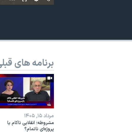
نرگس محمدی برنده جایزه نوبل صلح
همایش محافظه‌کاران آمریکا «سی‌پک»
صفحه‌های ویژه
سفر پرزیدنت ترامپ به چین
برنامه های قبل
مرداد ۱۵, ۱۴۰۵
مشروطه؛ انقلابى ناكام یا
پروژه‌ای نا‌تمام؟