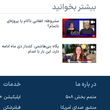
بیشتر بخوانید
مشروطه؛ انقلابى ناكام یا پروژه‌ای
نا‌تمام؟
پگاه بنی‌هاشمی: کشتار دی ماه ادامه
دارد، این بار با اعدام
در باره ما
خدمات
متمم بخش ۵۰۸
اپلیکیشن +VOA
منشور صدای آمریکا
فیلترشکن