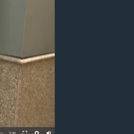
مستندها
فرهنگ و زندگی
حقوق شهروندی
انتخابات ریاست جمهوری آمریکا ۲۰۲۴
اقتصادی
حمله جمهوری اسلامی به اسرائیل
رمز مهسا
علم و فناوری
اسرائیل در جنگ
ورزش زنان در ایران
گالری عکس
اعتراضات زن، زندگی، آزادی
آرشیو پخش زنده
مجموعه مستندهای دادخواهی
تریبونال مردمی آبان ۹۸
دادگاه حمید نوری
چهل سال گروگان‌گیری
قانون شفافیت دارائی کادر رهبری ایران
اعتراضات مردمی آبان ۹۸
اسرائیل در جنگ
0:30