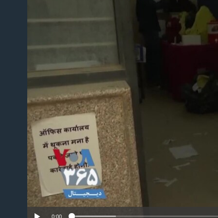
No m
0:00