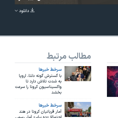
دانلود
EMBED
مطالب مرتبط
سرخط خبرها
با گسترش گونه دلتا، اروپا
به شدت تلاش دارد تا
واکسیناسیون کرونا را سرعت
بخشد
سرخط خبرها
آمار قربانیان کرونا در هند
احتمالا «ده برابر» آمار رسمی