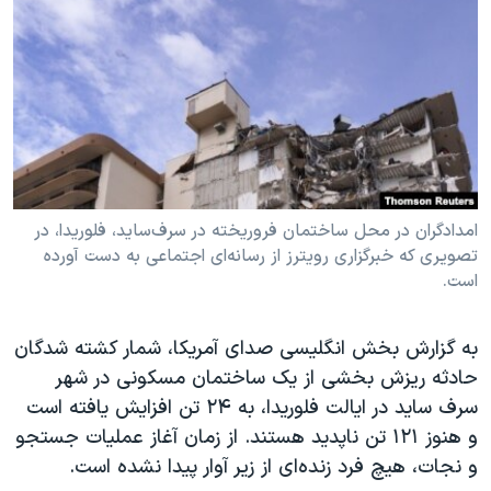
دنبال کنید
مستندها
فرهنگ و زندگی
حقوق شهروندی
انتخابات ریاست جمهوری آمریکا ۲۰۲۴
اقتصادی
حمله جمهوری اسلامی به اسرائیل
رمز مهسا
علم و فناوری
زبانهای مختلف
اسرائیل در جنگ
ورزش زنان در ایران
گالری عکس
اعتراضات زن، زندگی، آزادی
امدادگران در محل ساختمان فروریخته در سرف‌ساید، فلوریدا، در
تصویری که خبرگزاری رویترز از رسانه‌ای اجتماعی به دست آورده
آرشیو پخش زنده
مجموعه مستندهای دادخواهی
است.
تریبونال مردمی آبان ۹۸
دادگاه حمید نوری
به گزارش بخش انگلیسی صدای آمریکا، شمار کشته شدگان
حادثه ریزش بخشی از یک ساختمان مسکونی در شهر
چهل سال گروگان‌گیری
سرف ساید در ایالت فلوریدا، به ۲۴ تن افزایش یافته است
قانون شفافیت دارائی کادر رهبری ایران
و هنوز ۱۲۱ تن ناپدید هستند. از زمان آغاز عملیات جستجو
اعتراضات مردمی آبان ۹۸
و نجات، هیچ فرد زنده‌ای از زیر آوار پیدا نشده است.