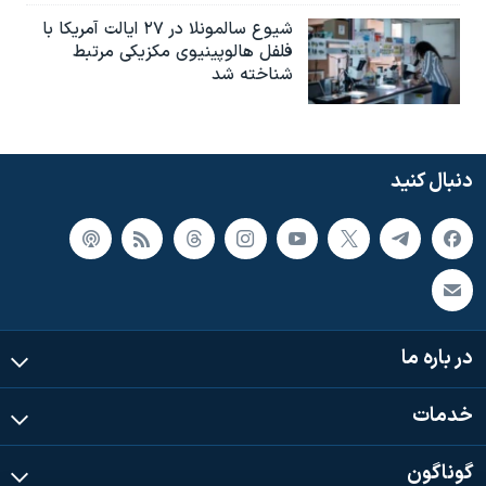
شیوع سالمونلا در ۲۷ ایالت آمریکا با
فلفل هالوپینیوی مکزیکی مرتبط
شناخته شد
دنبال کنید
در باره ما
خدمات
گوناگون