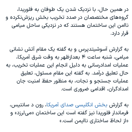
اسرائیل در جنگ
در همین حال، با نزدیک شدن یک طوفان به فلوریدا،
نرگس محمدی برنده جایزه نوبل صلح
گروه‌های مختصصان در صدد تخریب بخش ریزش‌نکرده و
همایش محافظه‌کاران آمریکا «سی‌پک»
ناامن این ساختمان هستند که در نزدیکی ساحل میامی
قرار دارد.
صفحه‌های ویژه
سفر پرزیدنت ترامپ به چین
به گزارش آسوشیتدپرس و به گفته یک مقام آتش نشانی
میامی، شنبه ساعت ۴ بعدازظهر به وقت شرق آمریکا،
عملیات امدادرسانی به دلیل انجام این عملیات تخریب، به
حال تعلیق درآمد. به گفته این مقام مسئول، تعلیق
عملیات جستجو و نجات، به منظور حفظ امنیت جان
امدادگران، اقدامی ضروری است.
به گزارش
بخش انگلیسی صدای آمریکا
، رون د سانتیس،
فرماندار فلوریدا نیز گفته است این ساختمان «می‌لرزد» و
«از لحاظ ساختاری ناایمن است.»