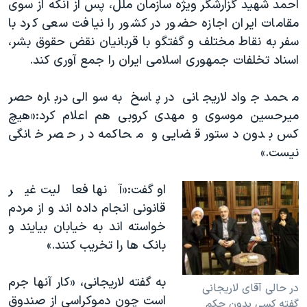
احمد شهید گزارشگر ویژه سازمان ملل، پس از آنکه از سوی
مقامات ایران اجازه حضور در کشور را نیافت سعی کرد با
سفر به نقاط مختلف و گفتگو با قربانیان نقض حقوق بشر،
اسناد تخلفات جمهوری اسلامی ایران را جمع آوری کند.
محمد جواد لاریجانی در پاسخ به سوالی درباره حصر
میرحسین موسوی و مهدی کروبی هم اعلام کرد:«هیچ
کس بدون دستور قضایی و محاکمه در حصر خانگی
نیست.»
او گفت:«آنها فعالیت غیر
قانونی انجام داده اند و از مردم
خواسته اند به خیابان بیایند و
بانک ها را تخریب کنند.»
به گفته لاریجانی، «کار آنها جرم
در حالی آقای لاریجانی
است چون دموکراسی از صندوق
گفته کسی بدون حکم