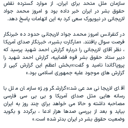
اسرائیل در جنگ
سازمان ملل متحد برای ایران، از موارد گسترده نقض
حقوق بشر در ایران خبر داده بود و امروز محمد جواد
نرگس محمدی برنده جایزه نوبل صلح
لاریجانی در نیویورک سعی کرد به این اتهامات پاسخ دهد.
همایش محافظه‌کاران آمریکا «سی‌پک»
صفحه‌های ویژه
در کنفرانس امروز محمد جواد لاریجانی حدود ده خبرنگار
فرصت سوال یافتند. «مارگارت بشیر»، خبرنگار صدای آمریکا
سفر پرزیدنت ترامپ به چین
، نظر آقای لاریجانی را درباره گزارش احمد شهید پرسید که
دبیر ستاد حقوق بشر قوه قضاییه، گزارش احمد شهید را
پروپاگاندا نامید و گفت:«بخش اعظم این گزارش کپی از
گزارش های موجود علیه جمهوری اسلامی بود.»
آقای لاریجانی مدعی شد:«گزارشگر ویژه سازمان ملل با
رسانه هایی مثل صدای آمریکا و بی بی سی فارسی
مصاحبه داشته و حالا می خواهد برای چند روز به ایران
بیاید و بعد از بررسی صدها هزار ادعا ، برگردد و بگوید
وضعیت حقوق بشر در ایران بدتر شده است.»