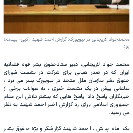
دنبال کنید
مستندها
فرهنگ و زندگی
حقوق شهروندی
انتخابات ریاست جمهوری آمریکا ۲۰۲۴
اقتصادی
حمله جمهوری اسلامی به اسرائیل
رمز مهسا
علم و فناوری
محمدجواد لاریجانی در نیویورک: گزارش احمد شهید «کپی- پیست»
زبانهای مختلف
بود
اسرائیل در جنگ
ورزش زنان در ایران
گالری عکس
اعتراضات زن، زندگی، آزادی
محمد جواد لاریجانی، دبیر ستادحقوق بشر قوه قضائیه
آرشیو پخش زنده
مجموعه مستندهای دادخواهی
ایران که در صدر هیاتی برای شرکت در نشست شورای
حقوق بشر سازمان ملل متحد در نیویورک بسر می برد ،
تریبونال مردمی آبان ۹۸
ساعاتی پیش در یک نشست خبری ، به سوالات برخی از
دادگاه حمید نوری
خبرنگاران پاسخ داد. پاسخ هایی که بیشتر تلاش این مقام
چهل سال گروگان‌گیری
جمهوری اسلامی برای رد گزارش اخیر احمد شهید به نظر
می رسید.
قانون شفافیت دارائی کادر رهبری ایران
اعتراضات مردمی آبان ۹۸
یک ماه پیش ، احمد شهید گزارشگر ویژه حقوق بشر