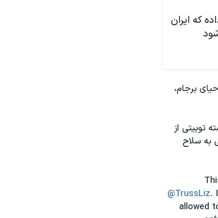
ده که ایران
برای احیای برجام،
 رشته توییتی از
 به سلاح
Thi
@TrussLiz
.
allowed t