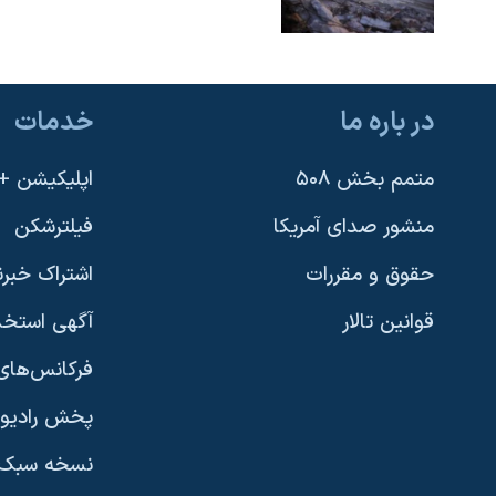
در باره ما
خدمات
متمم بخش ۵۰۸
اپلیکیشن +VOA
منشور صدای آمریکا
فیلترشکن
حقوق و مقررات
اشتراک خبرن
قوانین تالار
آگهی استخد
فرکانس‌های 
پخش رادیو
یادگیری زبان انگلیسی
نسخه سبک 