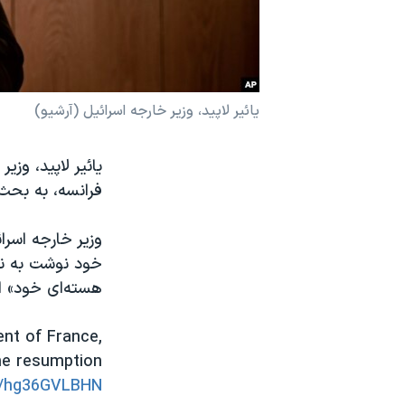
نرگس محمدی برنده جایزه نوبل صلح
همایش محافظه‌کاران آمریکا «سی‌پک»
صفحه‌های ویژه
یائیر لاپید، وزیر خارجه اسرائیل (آرشیو)
سفر پرزیدنت ترامپ به چین
فرانسه، به بحث 
وزیر خارجه اسر
خود نوشت به نظ
هسته‌ای خود» 
ent of France,
the resumption
om/hg36GVLBHN