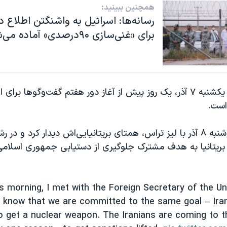
همچنین ببینید:
رسانه‌ها: اسرائيل به واشنگتن اطلاع دا
برای «غنی‌سازی ۹۰درصدی» آماده می‌شود
یائیر لاپید از روز یکشنبه ٧ آذر، یک روز پیش از آغاز دور هفتم گفت‌وگوها 
است.
وی صبح روز دوشنبه ٨ آذر با لیز تراس، همتای بریتانیایی‌اش دیدار کرد و در
 بریتانیا به هدف مشترک جلوگیری از دستیابی جمهوری اسلامی
s morning, I met with the Foreign Secretary of the U
 I know that we are committed to the same goal – Iran
o get a nuclear weapon. The Iranians are coming to t