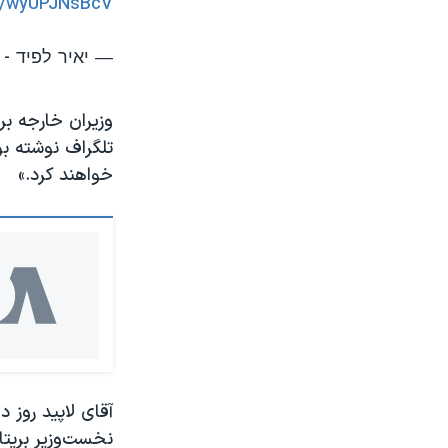
om/wyUPJNsBcV
— יאיר לפיד - Yair Lapid🟠 (@yairlapid)
وزیران خارجه بری
تلگراف نوشته بو
خواهند کرد.»
آقای لاپید روز 
نخست‌وزیر بریتان