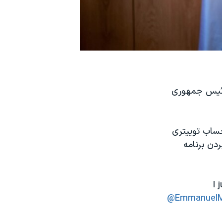
 امانوئل مکرون، رئیس جمهوری
حساب توییتری
دن برنامه
I 
@EmmanuelM