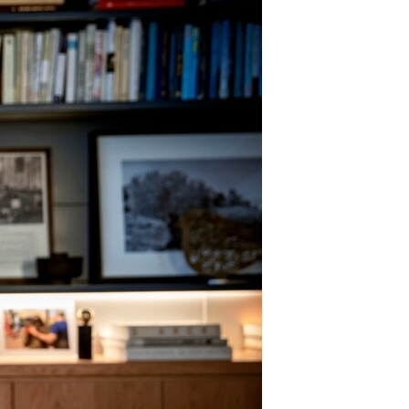
مستندها
فرهنگ و زندگی
حقوق شهروندی
انتخابات ریاست جمهوری آمریکا ۲۰۲۴
اقتصادی
حمله جمهوری اسلامی به اسرائیل
رمز مهسا
علم و فناوری
اسرائیل در جنگ
ورزش زنان در ایران
گالری عکس
اعتراضات زن، زندگی، آزادی
آرشیو پخش زنده
مجموعه مستندهای دادخواهی
تریبونال مردمی آبان ۹۸
دادگاه حمید نوری
چهل سال گروگان‌گیری
قانون شفافیت دارائی کادر رهبری ایران
اعتراضات مردمی آبان ۹۸
اسرائیل در جنگ