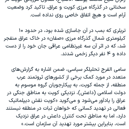
اسرائیل در جنگ
سخنانی در گذرگاه مرزی کویت و عراق، تاکید کرد وضعیت
نرگس محمدی برنده جایزه نوبل صلح
آرام است و هیچ اتفاق خاصی روی نداده است.
همایش محافظه‌کاران آمریکا «سی‌پک»
تریلری که بمب در آن جاسازی شده بود، در حدود ۱۰
صفحه‌های ویژه
کیلومتری شمال گذرگاه مرزی «صفان» در خاک عراق منفجر
سفر پرزیدنت ترامپ به چین
شد، که در اثر آن سه غیرنظامی عراقی جان خود را از دست
داده و ۴ نفر دیگر زخمی شدند.
سامی الفرج تحلیلگر سیاسی، ضمن اشاره به گزارش‌های
متعدد در مورد کمک برخی از کشورهای ثروتمند عرب
منطقه، از جمله کویت، به پیکارجویان گروه موسوم به
دولت اسلامی (داعش)، نزدیکی کویت به مناطق جنگی در
عراق را یادآور می‌شود و می‌گوید «کویت نقش دیپلماتیک
فعالی در تهدید کسانی که خواهان ثبات در منطقه نیستند
دارد، اما به مناطق تحت کنترل داعش در عراق نزدیک
است، بنابراین بیشتر مورد تهدید آن سازمان است.»