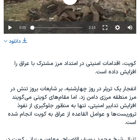
دنبال کنید
مستندها
فرهنگ و زندگی
حقوق شهروندی
انتخابات ریاست جمهوری آمریکا ۲۰۲۴
0:00
2:13
اقتصادی
حمله جمهوری اسلامی به اسرائیل
رمز مهسا
علم و فناوری
دانلود
زبانهای مختلف
اسرائیل در جنگ
ورزش زنان در ایران
کویت، اقدامات امنیتی در امتداد مرز مشترک با عراق را
گالری عکس
اعتراضات زن، زندگی، آزادی
افزایش داده است.
آرشیو پخش زنده
مجموعه مستندهای دادخواهی
تریبونال مردمی آبان ۹۸
انفجار یک تریلر در روز چهارشنبه، بر شایعات بروز تنش در
مرز منطقه مرزی دامن زد. اما مقام‌های کویتی می‌گویند
دادگاه حمید نوری
افزایش تدابیر امنیتی، تنها به منظور جلوگیری از نفوذ
چهل سال گروگان‌گیری
تروریست‌ها و عوامل القاعده از عراق به کویت انجام شده
قانون شفافیت دارائی کادر رهبری ایران
است.
اعتراضات مردمی آبان ۹۸
ژنرال شیخ محمد یوسف الاصباح، معاون مرزبانی کویت در