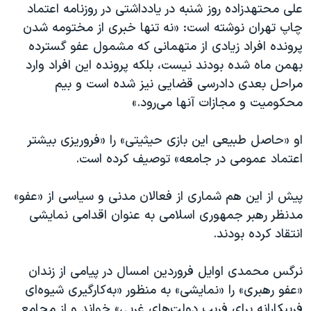
اسرائیل در جنگ
علی محتهدزاده روز شنبه در یادداشتی در روزنامه اعتماد
چاپ تهران نوشته است: «نه تنها خبری از مختومه شدن
نرگس محمدی برنده جایزه نوبل صلح
پرونده افراد زیادی از متهمانی که مشمول عفو گسترده
همایش محافظه‌کاران آمریکا «سی‌پک»
بهمن ماه شده بودند نیست، بلکه پرونده این افراد وارد
صفحه‌های ویژه
مراحل بعدی دادرسی قضایی نیز شده است و بیم
محکومیت و مجازات آنها می‌رود.»
سفر پرزیدنت ترامپ به چین
او «حاصل طبیعی این بازی حیثیتی» را «فروریزی بیشتر
اعتماد عمومی در جامعه» توصیف کرده است.
پیش از این هم شماری از فعالان مدنی و سیاسی از «عفو»
مدنظر رهبر جمهوری اسلامی به عنوان اقدامی نمایشی
انتقاد کرده بودند.
نرگس محمدی اوایل فروردین امسال در پیامی از زندان
«عفو رهبری» را «نمایشی» به منظور «به‌کارگیری شیوه‌ای
فریبکارانه برای فریب دولت‌های غربی» خواند و از مجامع