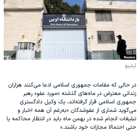
دنبال کنید
مستندها
فرهنگ و زندگی
حقوق شهروندی
انتخابات ریاست جمهوری آمریکا ۲۰۲۴
اقتصادی
حمله جمهوری اسلامی به اسرائیل
رمز مهسا
علم و فناوری
زبانهای مختلف
اسرائیل در جنگ
ورزش زنان در ایران
گالری عکس
اعتراضات زن، زندگی، آزادی
آرشیو
آرشیو پخش زنده
مجموعه مستندهای دادخواهی
در حالی که مقامات جمهوری اسلامی ادعا می‌کنند هزاران
تریبونال مردمی آبان ۹۸
زندانی معترض در ماه‌های گذشته «مورد عفو» رهبر
دادگاه حمید نوری
جمهوری اسلامی قرار گرفته‌اند، یک وکیل دادگستری
چهل سال گروگان‌گیری
می‌گوید شماری از عفو‌شدگان «به‌‌رغم آن همه اخبار و
تبلیغات انجام شده در بهمن ماه باید در انتظار محاکمه یا
قانون شفافیت دارائی کادر رهبری ایران
حتی احتمالا مجازات خود باشند.»
اعتراضات مردمی آبان ۹۸