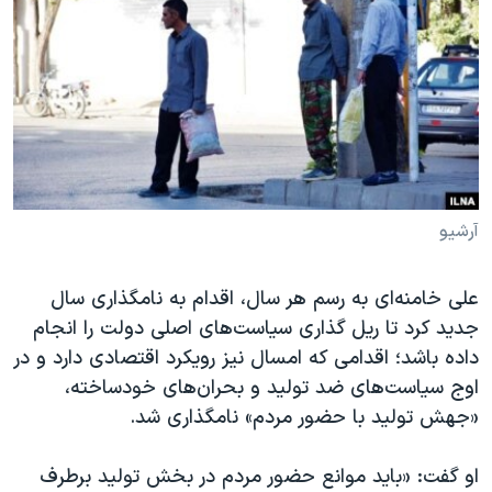
دنبال کنید
مستندها
فرهنگ و زندگی
حقوق شهروندی
انتخابات ریاست جمهوری آمریکا ۲۰۲۴
اقتصادی
حمله جمهوری اسلامی به اسرائیل
رمز مهسا
علم و فناوری
زبانهای مختلف
اسرائیل در جنگ
ورزش زنان در ایران
گالری عکس
اعتراضات زن، زندگی، آزادی
آرشیو
آرشیو پخش زنده
مجموعه مستندهای دادخواهی
علی خامنه‌ای به رسم هر سال، اقدام به نامگذاری سال
تریبونال مردمی آبان ۹۸
جدید کرد تا ریل گذاری سیاست‌های اصلی دولت را انجام
دادگاه حمید نوری
داده باشد؛ اقدامی که امسال نیز رویکرد اقتصادی دارد و در
چهل سال گروگان‌گیری
اوج سیاست‌های ضد تولید و بحران‌های خودساخته،
«جهش تولید با حضور مردم» نامگذاری شد.
قانون شفافیت دارائی کادر رهبری ایران
اعتراضات مردمی آبان ۹۸
او گفت: «باید موانع حضور مردم در بخش تولید برطرف