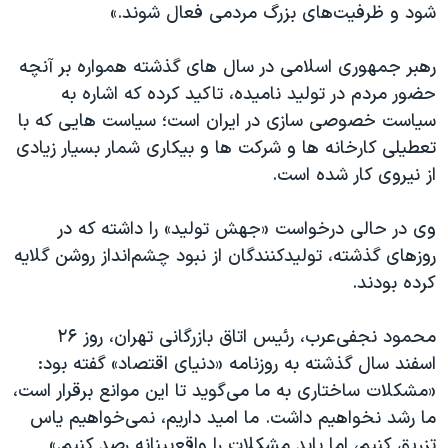
اسرائیل در جنگ
شود و ظرفیت‌های بزرگ مردمی فعال شوند.»
نرگس محمدی برنده جایزه نوبل صلح
رهبر جمهوری اسلامی در سال های گذشته همواره بر آنچه
همایش محافظه‌کاران آمریکا «سی‌پک»
حضور مردم در تولید نامیده، تاکید کرده که اشاره به
صفحه‌های ویژه
سیاست خصوصی سازی در ایران است؛ سیاست هایی که با
تعطیلی کارخانه ها و شرکت ها و بیکاری شمار بسیار زیادی
سفر پرزیدنت ترامپ به چین
از نیروی کار شده است.
وی در حالی درخواست «جهش تولید» را داشته که در
روزهای گذشته، تولیدکنندگان از نبود چشم‌انداز روشن گلایه
کرده بودند.
محمود نجفی‌‌‌‌عرب، رئیس اتاق بازرگانی تهران، روز ۲۶
اسفند سال گذشته به روزنامه «دنیای اقتصاد» گفته بود:
«مشکلات ساختاری به ما می‌گوید تا این موانع برقرار است،
ما رشد نخواهیم داشت. ما امید داریم، نمی‌‌‌‌خواهیم یاس
تزریق کنیم، اما باید مشکلات را واقع‌‌‌‌بینانه رصد کنیم.»