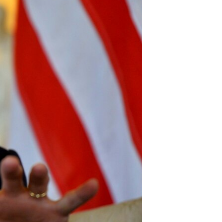
مستندها
فرهنگ و زندگی
حقوق شهروندی
انتخابات ریاست جمهوری آمریکا ۲۰۲۴
اقتصادی
حمله جمهوری اسلامی به اسرائیل
رمز مهسا
علم و فناوری
اسرائیل در جنگ
ورزش زنان در ایران
گالری عکس
اعتراضات زن، زندگی، آزادی
آرشیو پخش زنده
مجموعه مستندهای دادخواهی
تریبونال مردمی آبان ۹۸
دادگاه حمید نوری
چهل سال گروگان‌گیری
قانون شفافیت دارائی کادر رهبری ایران
اعتراضات مردمی آبان ۹۸
اسرائیل در جنگ