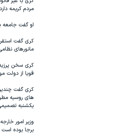
کری با غیر قانو
مردم کریمه دارد.
او گفت جامعه بی
کری گفت استقرار
مانورهای نظامی 
کری سخن پرزیدنت
قویا از دولت م
کری گفت چندین ن
های روسیه مطرح
یکشنبه تصمیمی
وزیر امور خارجه
برجا بوده است ا