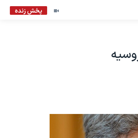
پخش زنده
روسیه