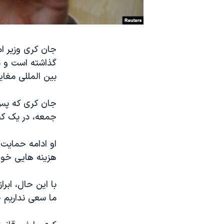
نرگس محمدی برنده جایزه نوبل صلح
همایش محافظه‌کاران آمریکا «سی‌پک»
جان کری وزیر ام
صفحه‌های ویژه
گذاشته است و می
سفر پرزیدنت ترامپ به چین
بین المللی مغایر
جان کری که پس 
جمعه، در یک کن
او ادامه حمایت آ
هزینه هایی خوا
با این حال، ابرا
ما سعی نداریم ح