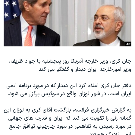
دنبال کنید
مستندها
فرهنگ و زندگی
حقوق شهروندی
انتخابات ریاست جمهوری آمریکا ۲۰۲۴
اقتصادی
حمله جمهوری اسلامی به اسرائیل
رمز مهسا
علم و فناوری
زبانهای مختلف
اسرائیل در جنگ
ورزش زنان در ایران
جان کری، وزیر خارجه آمریکا روز پنجشنبه با جواد ظریف،
گالری عکس
اعتراضات زن، زندگی، آزادی
وزیر امورخارجه ایران دیدار و گفتگو می کند.
آرشیو پخش زنده
مجموعه مستندهای دادخواهی
تریبونال مردمی آبان ۹۸
دفتر جان کری اعلام کرد این دیدار که در مورد برنامه اتمی
ایران است، در شهر لوزان واقع در سوئیس برگزار می شود.
دادگاه حمید نوری
چهل سال گروگان‌گیری
به گزارش خبرگزاری فرانسه، بازگشت آقای کری به لوزان این
قانون شفافیت دارائی کادر رهبری ایران
گمانه زنی را تقویت می کند که ایران و قدرت های جهانی
در مورد رسیدن به تفاهمی در مورد چارچوپ توافق جامع
اعتراضات مردمی آبان ۹۸
اتمی نزدیک هستند.