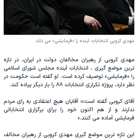
دنبال کنید
مستندها
فرهنگ و زندگی
حقوق شهروندی
انتخابات ریاست جمهوری آمریکا ۲۰۲۴
اقتصادی
حمله جمهوری اسلامی به اسرائیل
رمز مهسا
علم و فناوری
مهدی کروبی انتخابات آینده را «فرمایشی» می داند
زبانهای مختلف
اسرائیل در جنگ
ورزش زنان در ایران
مهدی کروبی از رهبران مخالفان دولت در ایران، در تازه
گالری عکس
اعتراضات زن، زندگی، آزادی
ترین موضع گیری ، انتخابات آینده مجلس شورای اسلامی
آرشیو پخش زنده
مجموعه مستندهای دادخواهی
را «فرمایشی» توصیف کرده است. او گفته است حکومت در
نظر دارد، پروژه تکراری انتخابات ۸۸ را بار ديگر پياده کند.
تریبونال مردمی آبان ۹۸
دادگاه حمید نوری
آقای کروبی گفته است:« آقایان هیچ اعتقادی به رای مردم
چهل سال گروگان‌گیری
ندارند و از هم اکنون خود را برای برگزاری انتخاباتی
فرمایشی آماده می کنند.»
قانون شفافیت دارائی کادر رهبری ایران
اعتراضات مردمی آبان ۹۸
این تازه ترین موضع گیری مهدی کروبی از رهبران مخالف