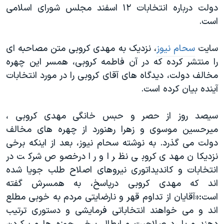
اسرائیل در جنگ
دولت درباره انتخابات ۱۲ اسفند مجلس شورای اسلامی
است.
نرگس محمدی برنده جایزه نوبل صلح
همایش محافظه‌کاران آمریکا «سی‌پک»
سایت
سحام نیوز
، نزدیک به مهدی کروبی متن مصاحبه ای
صفحه‌های ویژه
را منتشر کرده که در آن فاطمه کروبی، همسر این چهره
مخالف دولت، دیدگاه های آقای کروبی را در مورد انتخابات
سفر پرزیدنت ترامپ به چین
آینده بیان کرده است.
سیصد روز از حصر و حبس خانگی مهدی کروبی ،
میرحسین موسوی و زهرا رهنورد از چهره های مخالف
دولت می گذرد. به نوشته سحام نیوز، بعد از اینکه برخی
نزدیکان مهدی کروبی نظر او را درخصوص شرکت در
انتخابات و کاندیداتوری نیروهای اصلاح طلب جویا شده
اند که مهدی کروبی درپاسخ، به همسرش گفته
است:«آقایان از تداوم قهر و نارضایتی مردم به خوبی مطلع
اند و می خواهند انتخاباتی فرمایشی و دستوری ترتیب