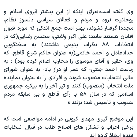
وی گفته است:«برای اینکه از این بیشتر آبروی اسلام و
روحانیت نرود و مردم و فعالان سیاسی دلسوز نظام،
مجددا گرفتار نشوند، بهتر است جمع اندکی که مورد قبول
آقایان هستند مانند: علی اکبر ولایتی، محسن رضایی(که در
انتخابات ۸۸ نظرات بدیعی داشتند) به سخنگویی
حدادعادل و احمد خاتمی(به عنوان حاکم شرع قاطع، که
وی، حقیر و آقای موسوی را محارب اعلام کرده بود) ؛ به
ریاست احمد جنتی- که عمر او دراز باد- به عنوان شورای
عالی انتخابات منصوب شوند و افرادی را به عنوان نماینده
ملت انتخاب (منصوب) کنند و تیر آخر را به پیکره جمهوری
اسلامی که در سال ۵۸ با رأی قاطع و بی سابقه مردم
تصویب و تاسیس شد؛ بزنند.»
این موضع گیری مهدی کروبی در ادامه مواضعی است که
برخی احزاب و تشکل های اصلاح طلب در قبال انتخابات
آینده اتخاذ کرده اند.