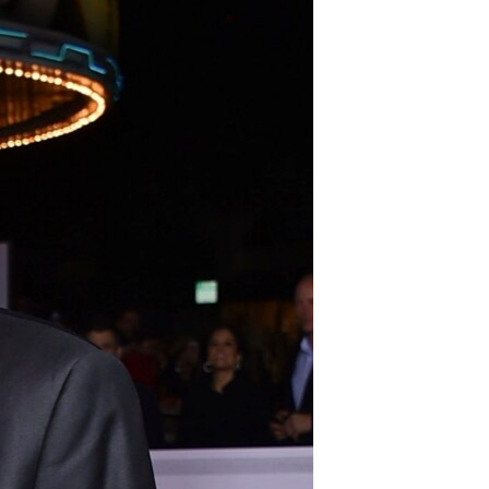
مستندها
فرهنگ و زندگی
حقوق شهروندی
انتخابات ریاست جمهوری آمریکا ۲۰۲۴
اقتصادی
حمله جمهوری اسلامی به اسرائیل
رمز مهسا
علم و فناوری
اسرائیل در جنگ
ورزش زنان در ایران
گالری عکس
اعتراضات زن، زندگی، آزادی
آرشیو پخش زنده
مجموعه مستندهای دادخواهی
تریبونال مردمی آبان ۹۸
دادگاه حمید نوری
چهل سال گروگان‌گیری
قانون شفافیت دارائی کادر رهبری ایران
اعتراضات مردمی آبان ۹۸
اسرائیل در جنگ