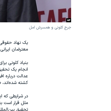
نرگس محمدی برنده جایزه نوبل صلح
همایش محافظه‌کاران آمریکا «سی‌پک»
صفحه‌های ویژه
جرج کلونی و همسرش امل
سفر پرزیدنت ترامپ به چین
یک نهاد حقوقی و
معترضان ایرانی
بنیاد کلونی برا
انجام یک تحقیق
عدالت درباره افر
کشته شده‌اند، 
در شرایطی که ا
ملل قرار است ب
تحقیق بین‌الملل