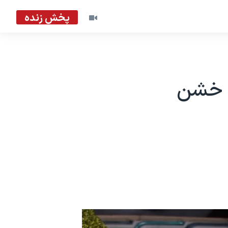
پخش زنده
ب خشن