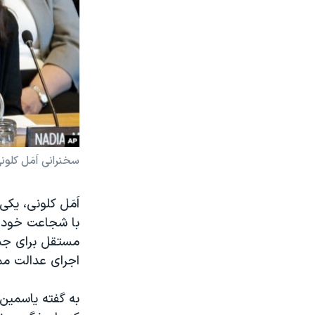
سخنرانی اَمَل کل
اَمَل کلونی، یکی
با شجاعت خود به
مستقل برای جمع‌
اجرای عدالت م
به گفته یاسمین چ