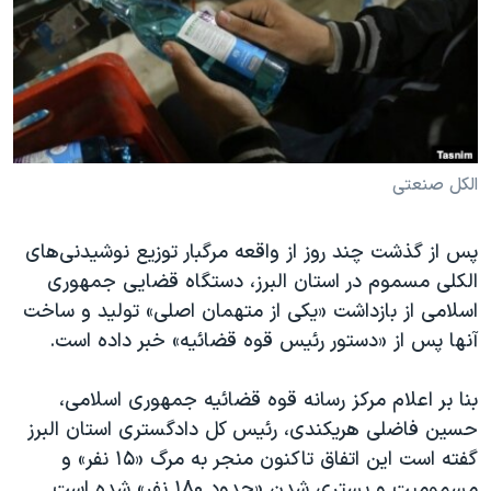
دنبال کنید
مستندها
فرهنگ و زندگی
حقوق شهروندی
انتخابات ریاست جمهوری آمریکا ۲۰۲۴
اقتصادی
حمله جمهوری اسلامی به اسرائیل
رمز مهسا
علم و فناوری
زبانهای مختلف
اسرائیل در جنگ
ورزش زنان در ایران
الکل صنعتی
گالری عکس
اعتراضات زن، زندگی، آزادی
پس از گذشت چند روز از واقعه مرگبار توزیع نوشیدنی‌های
آرشیو پخش زنده
مجموعه مستندهای دادخواهی
الکلی مسموم در استان البرز، دستگاه قضایی جمهوری
تریبونال مردمی آبان ۹۸
اسلامی از بازداشت «یکی از متهمان اصلی» تولید و ساخت
آنها پس از «دستور رئیس قوه قضائیه» خبر داده است.
دادگاه حمید نوری
چهل سال گروگان‌گیری
بنا بر اعلام مرکز رسانه قوه قضائیه جمهوری اسلامی،
قانون شفافیت دارائی کادر رهبری ایران
حسین فاضلی هریکندی، رئیس کل دادگستری استان البرز
گفته است این اتفاق تاکنون منجر به مرگ «۱۵ نفر» و
اعتراضات مردمی آبان ۹۸
مسمومیت و بستری شدن «حدود ۱۸۰ نفر» شده است.