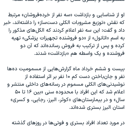
اسرائیل در جنگ
نرگس محمدی برنده جایزه نوبل صلح
او از شناسایی و بازداشت «سه نفر از خرده‌فروشان» مرتبط
که نقش «توزیع مشروبات الکلی دست‌ساز» را داشته‌اند، خبر
همایش محافظه‌کاران آمریکا «سی‌پک»
داد و گفت: این سه نفر اعلام کردند که الکل‌های مذکور را
صفحه‌های ویژه
به اسم «اتانول» از «دو فروشنده تجهیزات پزشکی» تهیه
سفر پرزیدنت ترامپ به چین
کرده و پس از ترکیب به فروش رسانده‌اند که آن دو
فروشنده و یک واسطه هم «بازداشت» شدند.
بیست و ششم خرداد ماه گزارش‌هایی از مسمومیت ده‌ها
نفر و جان‌باختن دست کم ۱۰ نفر بر اثر استفاده از
نوشیدنی‌های الکلی مسموم در رسانه‌های داخلی منتشر و
اعلام شد که این افراد با محدوده سنی «بین ۱۶ تا ۵۰
سال» و در بیمارستان‌های «کوثر، البرز، رجایی، و کسری»
استان البرز بستری شده‌اند.
در مورد تعداد افراد بستری و فوتی‌ها در روزهای گذشته