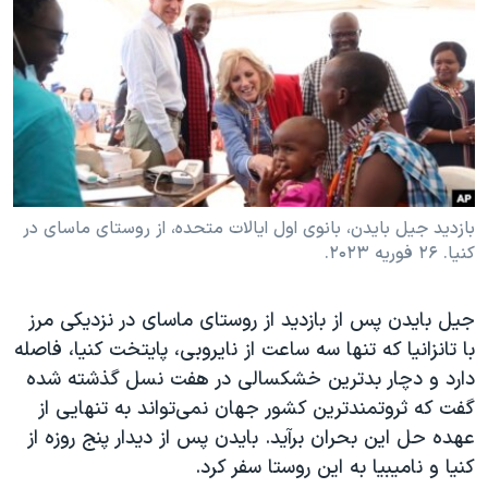
دنبال کنید
مستندها
فرهنگ و زندگی
حقوق شهروندی
انتخابات ریاست جمهوری آمریکا ۲۰۲۴
اقتصادی
حمله جمهوری اسلامی به اسرائیل
رمز مهسا
علم و فناوری
زبانهای مختلف
اسرائیل در جنگ
ورزش زنان در ایران
گالری عکس
اعتراضات زن، زندگی، آزادی
بازدید جیل بایدن، بانوی اول ایالات متحده، از روستای ماسای در
کنیا. ۲۶ فوریه ۲۰۲۳.
آرشیو پخش زنده
مجموعه مستندهای دادخواهی
تریبونال مردمی آبان ۹۸
جیل بایدن پس از بازدید از روستای ماسای در نزدیکی مرز
دادگاه حمید نوری
با تانزانیا که تنها سه ساعت از نایروبی، پایتخت کنیا، فاصله
چهل سال گروگان‌گیری
دارد و دچار بدترین خشکسالی در هفت نسل گذشته شده
گفت که ثروتمندترین کشور جهان نمی‌تواند به تنهایی از
قانون شفافیت دارائی کادر رهبری ایران
عهده حل این بحران برآید. بایدن پس از دیدار پنج روزه از
اعتراضات مردمی آبان ۹۸
کنیا و نامیبیا به این روستا سفر کرد.