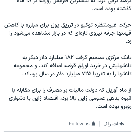
درصد ترقی کرد، که بيشترين افزايش روزانه در ۱۸ ماه
اسرائیل در جنگ
گذشته بوده است.
نرگس محمدی برنده جایزه نوبل صلح
همایش محافظه‌کاران آمریکا «سی‌پک»
حرکت غيرمنتظره توکيو در تزريق پول برای مبارزه با کاهش
قیمتها جرقه نيروی تازه‌ای که در بازار مشاهده می‌شود را
صفحه‌های ویژه
زد.
سفر پرزیدنت ترامپ به چین
بانک مرکزی تصمیم گرفت ۱۸۲ ميليارد دلار ديگر به
تلاشهايش در خريد اوراق قرضه اضافه کند، و مجموعه
تلاشها را به تقريبا ۷۲۵ ميليارد دلار در سال برساند.
از ماه آوریل که دولت مالیات بر مصرف را برای مقابله با
انبوه بدهی عمومی ژاپن بالا برد، اقتصاد ژاپن با دشواری
روبرو بوده است.
اشتراک
Follow us