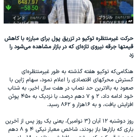
دنبال کنید
مستندها
فرهنگ و زندگی
حقوق شهروندی
انتخابات ریاست جمهوری آمریکا ۲۰۲۴
اقتصادی
حمله جمهوری اسلامی به اسرائیل
حرکت غيرمنتظره توکيو در تزريق پول برای مبارزه با کاهش
رمز مهسا
علم و فناوری
قیمتها جرقه نيروی تازه‌ای که در بازار مشاهده می‌شود را
زبانهای مختلف
اسرائیل در جنگ
ورزش زنان در ایران
زد
گالری عکس
اعتراضات زن، زندگی، آزادی
هنگامی‌که توکیو هفته گذشته به طور غیرمنتظره‌ای
آرشیو پخش زنده
مجموعه مستندهای دادخواهی
گسترش محرکهای اقتصادی را اعلام نمود، سهام ژاپن با
تریبونال مردمی آبان ۹۸
صعود به بالاترين حد نصاب در هفت سال اخیر، به شتاب
دادگاه حمید نوری
خود ادامه داد، ۲ و ۷ دهم درصد، یا نزدیک به ۴۵۰ پوئن
افزایش یافت، و به ۱۶هزار و ۸۶۲ رسيد.
چهل سال گروگان‌گیری
قانون شفافیت دارائی کادر رهبری ایران
روز دوشنبه ۱۲ آبان (۳ نوامبر)، يعنی يک روز پس از آخرين
اعتراضات مردمی آبان ۹۸
باری که بازارها باز بودند، شاخص معیار نیکی ۴ و ۸ دهم