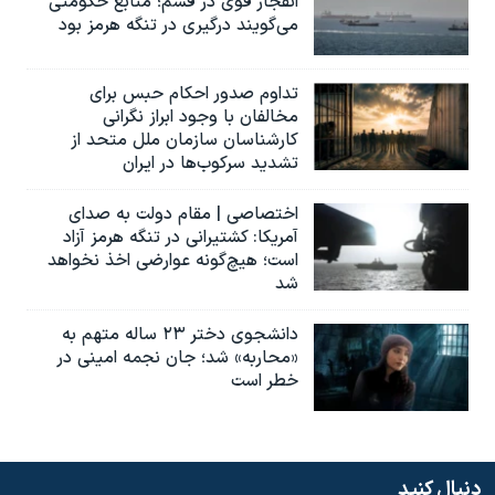
انفجار قوی در قشم؛ منابع حکومتی
می‌گویند درگیری در تنگه هرمز بود
تداوم صدور احکام حبس برای
مخالفان با وجود ابراز نگرانی
کارشناسان سازمان ملل متحد از
تشدید سرکوب‌ها در ایران
اختصاصی | مقام دولت به صدای
آمریکا: کشتیرانی در تنگه هرمز آزاد
است؛ هیچ‌گونه عوارضی اخذ نخواهد
شد
دانشجوی دختر ۲۳ ساله متهم به
«محاربه» شد؛ جان نجمه امینی در
خطر است
دنبال کنید