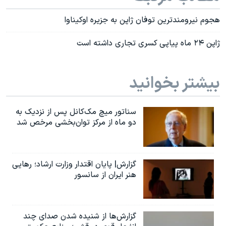
هجوم نیرومندترین توفان ژاپن به جزیره اوکیناوا
ژاپن ۲۴ ماه پياپی کسری تجاری داشته است
بیشتر بخوانید
سناتور میچ مک‌کانل پس از نزدیک به
دو ماه از مرکز توان‌بخشی مرخص شد
گزارش| پایان اقتدار وزارت ارشاد؛ رهایی
هنر ایران از سانسور
گزارش‌ها از شنیده شدن صدای چند