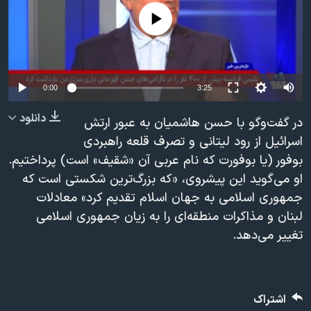
دنبال کنید
مستندها
فرهنگ و زندگی
No media source currently available
حقوق شهروندی
انتخابات ریاست جمهوری آمریکا ۲۰۲۴
اقتصادی
حمله جمهوری اسلامی به اسرائیل
Auto
رمز مهسا
علم و فناوری
0:00
3:25
زبانهای مختلف
240p
اسرائیل در جنگ
ورزش زنان در ایران
دانلود
در گفت‌وگو با حسن هاشمیان به عبور ارتش
360p
گالری عکس
اعتراضات زن، زندگی، آزادی
اسرائیل از رود لیتانی و تصرف قلعه راهبردی
بوفور (یا بوفورت که نام عربی آن «شقیف» است) پرداختیم.
480p
480p
360p
240p
Auto
آرشیو پخش زنده
مجموعه مستندهای دادخواهی
او می‌گوید این پیشروی، «که بزرگ‌ترین شکستی است که
720p
تریبونال مردمی آبان ۹۸
جمهوری اسلامی به جهان اسلام تقدیم کرد» معادلات
1080p
720p
1080p
دادگاه حمید نوری
لبنان و مذاکرات منطقه‌ای را به زیان جمهوری اسلامی
تغییر می‌دهد.
چهل سال گروگان‌گیری
قانون شفافیت دارائی کادر رهبری ایران
اعتراضات مردمی آبان ۹۸
اشتراک