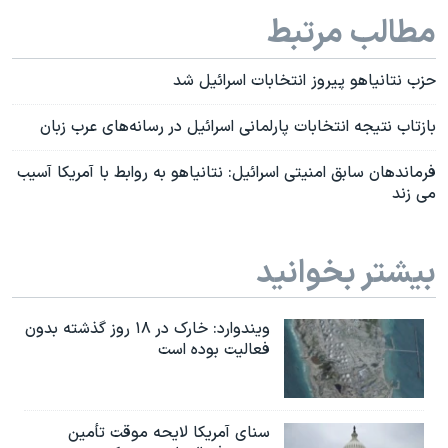
اسرائیل در جنگ
مطالب مرتبط
نرگس محمدی برنده جایزه نوبل صلح
همایش محافظه‌کاران آمریکا «سی‌پک»
حزب نتانیاهو پیروز انتخابات اسرائیل شد
صفحه‌های ویژه
بازتاب نتيجه انتخابات پارلمانی اسرائيل در رسانه‌های عرب زبان
سفر پرزیدنت ترامپ به چین
فرماندهان سابق امنیتی اسرائیل: نتانیاهو به روابط با آمریکا آسیب
می زند
بیشتر بخوانید
ویندوارد: خارک در ۱۸ روز گذشته بدون
فعالیت بوده است
سنای آمریکا لایحه موقت تأمین