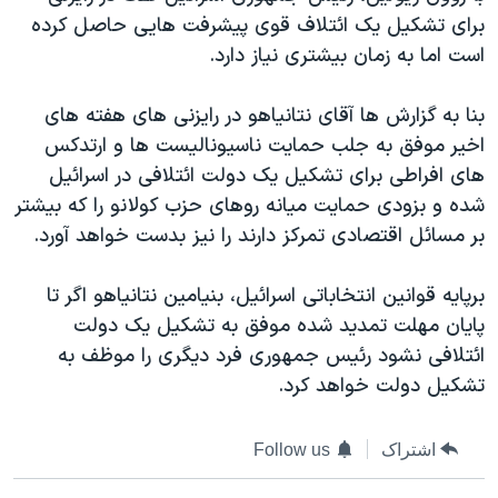
دنبال کنید
برای تشکیل یک ائتلاف قوی پیشرفت هایی حاصل کرده
مستندها
فرهنگ و زندگی
است اما به زمان بیشتری نیاز دارد.
حقوق شهروندی
انتخابات ریاست جمهوری آمریکا ۲۰۲۴
اقتصادی
حمله جمهوری اسلامی به اسرائیل
بنا به گزارش ها آقای نتانیاهو در رایزنی های هفته های
اخیر موفق به جلب حمایت ناسیونالیست ها و ارتدکس
رمز مهسا
علم و فناوری
زبانهای مختلف
های افراطی برای تشکیل یک دولت ائتلافی در اسرائیل
اسرائیل در جنگ
ورزش زنان در ایران
شده و بزودی حمایت میانه روهای حزب کولانو را که بیشتر
گالری عکس
اعتراضات زن، زندگی، آزادی
بر مسائل اقتصادی تمرکز دارند را نیز بدست خواهد آورد.
آرشیو پخش زنده
مجموعه مستندهای دادخواهی
برپایه قوانین انتخاباتی اسرائیل، بنیامین نتانیاهو اگر تا
تریبونال مردمی آبان ۹۸
پایان مهلت تمدید شده موفق به تشکیل یک دولت
دادگاه حمید نوری
ائتلافی نشود رئیس جمهوری فرد دیگری را موظف به
تشکیل دولت خواهد کرد.
چهل سال گروگان‌گیری
قانون شفافیت دارائی کادر رهبری ایران
اشتراک
Follow us
اعتراضات مردمی آبان ۹۸