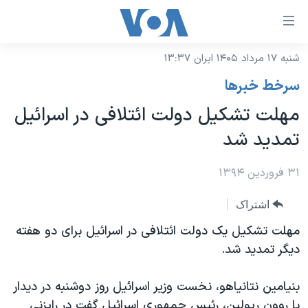
ینکهای
ابل
سترسی
شنبه ۱۷ مرداد ۱۴۰۵ ایران ۱۳:۳۷
خانه
هش
سرخط خبرها
نسخه سبک وب‌سایت
ه
مهلت تشکیل دولت ائتلافی در اسرائیل
حتوای
موضوع ها
تمدید شد
صلی
برنامه های تلویزیونی
ایران
هش
جدول برنامه ها
۳۱ فروردین ۱۳۹۴
ه
آمریکا
فحه
صفحه‌های ویژه
جهان
اشتراک
صلی
فرکانس‌های صدای آمریکا
ورزشی
جام جهانی ۲۰۲۶
مهلت تشکیل یک دولت ائتلافی در اسرائیل برای دو هفته
هش
پخش رادیویی
دیگر تمدید شد.
ه
گزیده‌ها
عملیات خشم حماسی
ستجو
۲۵۰سالگی آمریکا
ویژه برنامه‌ها
یادگیری زبان انگلیسی
بنیامین نتانیاهو، نخست وزیر اسرائیل روز دوشنبه در دیدار
ویدیوها
بایگانی برنامه‌های تلویزیونی
با روون ریولین، رئیس جمهوری اسرائیل گفت در رایزنی