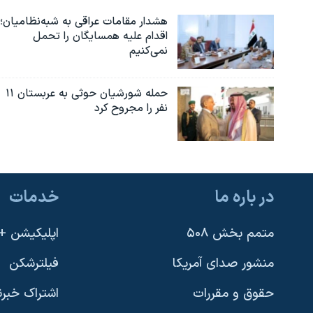
هشدار مقامات عراقی به شبه‌نظامیان؛
اقدام علیه همسایگان را تحمل
نمی‌کنیم
حمله شورشیان حوثی به عربستان ۱۱
نفر را مجروح کرد
در باره ما
خدمات
متمم بخش ۵۰۸
اپلیکیشن +VOA
منشور صدای آمریکا
فیلترشکن
حقوق و مقررات
اشتراک خبرن