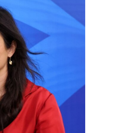
مستندها
فرهنگ و زندگی
حقوق شهروندی
انتخابات ریاست جمهوری آمریکا ۲۰۲۴
اقتصادی
حمله جمهوری اسلامی به اسرائیل
رمز مهسا
علم و فناوری
اسرائیل در جنگ
ورزش زنان در ایران
گالری عکس
اعتراضات زن، زندگی، آزادی
آرشیو پخش زنده
مجموعه مستندهای دادخواهی
تریبونال مردمی آبان ۹۸
دادگاه حمید نوری
چهل سال گروگان‌گیری
قانون شفافیت دارائی کادر رهبری ایران
اعتراضات مردمی آبان ۹۸
اسرائیل در جنگ