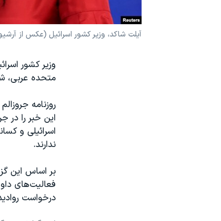
نرگس محمدی برنده جایزه نوبل صلح
همایش محافظه‌کاران آمریکا «سی‌پک»
آیلت شاکد، وزیر کشور اسرائیل (عکس از آرشیو
صفحه‌های ویژه
وزیر کشور اسرائ
سفر پرزیدنت ترامپ به چین
متحده عربی، شهروندان اسرائیل از ت
این خبر را در ج
اسرائیلی و کسان
ندارند.
بر اساس این گزا
فعالیت‌های داوط
درخواست روادید