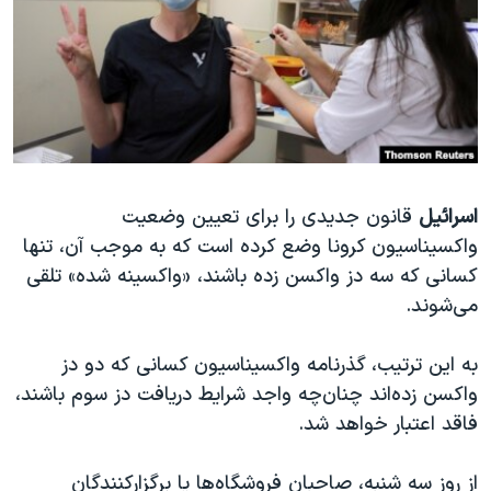
دنبال کنید
مستندها
فرهنگ و زندگی
حقوق شهروندی
انتخابات ریاست جمهوری آمریکا ۲۰۲۴
اقتصادی
حمله جمهوری اسلامی به اسرائیل
رمز مهسا
علم و فناوری
زبانهای مختلف
اسرائیل در جنگ
ورزش زنان در ایران
اسرائیل
قانون جدیدی را برای تعیین وضعیت
گالری عکس
اعتراضات زن، زندگی، آزادی
واکسیناسیون کرونا وضع کرده است که به موجب آن، تنها
آرشیو پخش زنده
مجموعه مستندهای دادخواهی
کسانی که سه دز واکسن زده باشند، «واکسینه شده» تلقی
تریبونال مردمی آبان ۹۸
می‌شوند.
دادگاه حمید نوری
به این ترتیب، گذرنامه واکسیناسیون کسانی که دو دز
چهل سال گروگان‌گیری
واکسن زده‌اند چنان‌چه واجد شرایط دریافت دز سوم باشند،
قانون شفافیت دارائی کادر رهبری ایران
فاقد اعتبار خواهد شد.
اعتراضات مردمی آبان ۹۸
از روز سه شنبه، صاحبان فروشگاه‌ها یا برگزارکنندگان