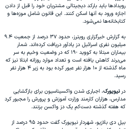
اسرائیل در جنگ
رویدادها باید بارکد دیجیتالی مشتریان خود را قبل از دادن
نرگس محمدی برنده جایزه نوبل صلح
اجازه ورود به آنها اسکن کنند. این قانون شامل موزه‌ها و
کتابخانه‌ها نمی‌شود.
همایش محافظه‌کاران آمریکا «سی‌پک»
صفحه‌های ویژه
به گزارش خبرگزاری رویترز، حدود ۳۷ درصد از جمعیت ۹.۴
سفر پرزیدنت ترامپ به چین
میلیون نفری اسرائیل دز یادآور دریافت کرده‌اند. شمار
بیماران مبتلا به کووید -۱۹ که در وضعیت وخیم به سر
می‌برند کاهش یافته است و تعداد موارد روزانه ابتلا نیز که
ماه گذشته از ۱۰ هزار نفر عبور کرده بود به زیر ۴ هزار نفر
رسید.
در
نیویورک
، اجباری شدن واکسیناسیون برای بازگشایی
مدارس، هزاران کارمند وزارت آموزش و پرورش را مجبور کرد
که هفته گذشته دست‌کم یک دز واکسن بزنند.
بیل دی بلازیو، شهردار نیویورک گفت حدود ۹۵ درصد از