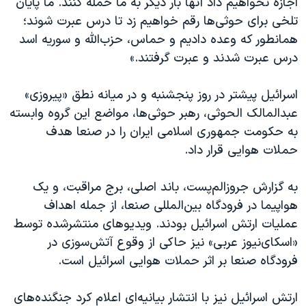
اجازه نخواهیم داد آنها بار دیگر به ما حمله کنند. ما پایان
اسرائیل در جنگ
تلخی برای حوثی‌ها رقم خواهیم زد تا درس عبرت شوند؛
نرگس محمدی برنده جایزه نوبل صلح
همانطور که وعده دادیم و حماس، حزب‌الله و سوریه اسد
همایش محافظه‌کاران آمریکا «سی‌پک»
درس عبرت شدند و عبرت گرفتند.»
صفحه‌های ویژه
اسرائیل پیشتر در روز پنجشنبه و در میانه نطق «پیروزی»
سفر پرزیدنت ترامپ به چین
عبدالمالک الحوثی، رهبر حوثی‌ها، مواضع این گروه وابسته
به حکومت جمهوری اسلامی ایران را در صنعا هدف
حملات هوایی قرار داد.
به گزارش جروزالم‌پست، باند اصلی، برج مراقبت، و یک
هواپیما در فرودگاه بین‌المللی صنعا، از جمله اهداف
عملیات ارتش اسرائیل بودند. ویدیوهای منتشرشده توسط
«اسکای‌نیوز عربی» نیز حاکی از وقوع آتش‌سوزی در
فرودگاه صنعا بر اثر حملات هوایی اسرائیل است.
ارتش اسرائیل نیز با انتشار بیانیه‌ای اعلام کرد جنگنده‌های