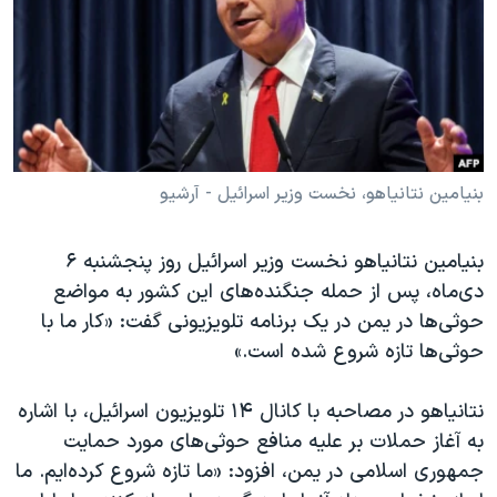
دنبال کنید
مستندها
فرهنگ و زندگی
حقوق شهروندی
انتخابات ریاست جمهوری آمریکا ۲۰۲۴
اقتصادی
حمله جمهوری اسلامی به اسرائیل
رمز مهسا
علم و فناوری
زبانهای مختلف
اسرائیل در جنگ
ورزش زنان در ایران
بنیامین نتانیاهو، نخست وزیر اسرائیل - آرشیو
گالری عکس
اعتراضات زن، زندگی، آزادی
بنیامین نتانیاهو نخست وزیر اسرائیل روز پنجشنبه ۶
آرشیو پخش زنده
مجموعه مستندهای دادخواهی
دی‌ماه، پس از حمله جنگنده‌های این کشور به مواضع
تریبونال مردمی آبان ۹۸
حوثی‌ها در یمن در یک برنامه تلویزیونی گفت: «کار ما با
دادگاه حمید نوری
حوثی‌ها تازه شروع شده است.»
چهل سال گروگان‌گیری
نتانیاهو در مصاحبه با کانال ۱۴ تلویزیون اسرائیل، با اشاره
قانون شفافیت دارائی کادر رهبری ایران
به آغاز حملات بر علیه منافع حوثی‌های مورد حمایت
اعتراضات مردمی آبان ۹۸
جمهوری اسلامی در یمن، افزود: «ما تازه شروع کرده‌ایم. ما