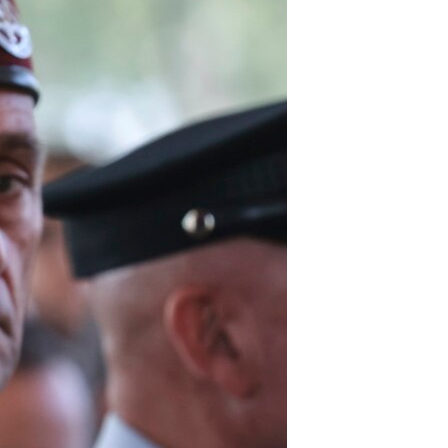
مستندها
فرهنگ و زندگی
حقوق شهروندی
انتخابات ریاست جمهوری آمریکا ۲۰۲۴
اقتصادی
حمله جمهوری اسلامی به اسرائیل
رمز مهسا
علم و فناوری
اسرائیل در جنگ
ورزش زنان در ایران
گالری عکس
اعتراضات زن، زندگی، آزادی
آرشیو پخش زنده
مجموعه مستندهای دادخواهی
تریبونال مردمی آبان ۹۸
دادگاه حمید نوری
چهل سال گروگان‌گیری
قانون شفافیت دارائی کادر رهبری ایران
اعتراضات مردمی آبان ۹۸
اسرائیل در جنگ