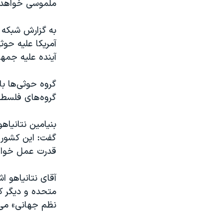
ملموسی خواهد 
آمریکا علیه حوثی
آینده علیه جمهو
گروه حوثی‌ها با
گروه‌های فلسطی
بنیامین نتانیاه
گفت: این کشور ع
قدرت عمل خواه
آقای نتانیاهو اش
متحده و دیگر کش
نظم جهانی» می‌ب