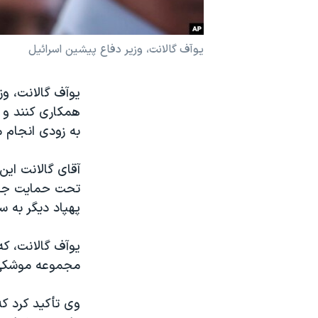
نرگس محمدی برنده جایزه نوبل صلح
همایش محافظه‌کاران آمریکا «سی‌پک»
یوآف گالانت، وزیر دفاع پیشین اسرائیل
صفحه‌های ویژه
یوآف گالانت، وز
سفر پرزیدنت ترامپ به چین
همکاری کنند و 
به زودی انجام م
آقای گالانت این
تحت حمایت جمهو
پهپاد دیگر به س
یوآف گالانت، که
مجموعه موشکی‌ش
وی تأکید کرد که