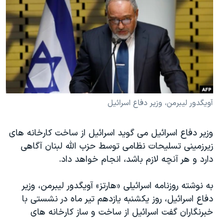
دنبال کنید
مستندها
فرهنگ و زندگی
حقوق شهروندی
انتخابات ریاست جمهوری آمریکا ۲۰۲۴
اقتصادی
حمله جمهوری اسلامی به اسرائیل
رمز مهسا
علم و فناوری
زبانهای مختلف
اسرائیل در جنگ
ورزش زنان در ایران
گالری عکس
اعتراضات زن، زندگی، آزادی
آویگدور لیبرمن، وزیر دفاع اسرائیل
آرشیو پخش زنده
مجموعه مستندهای دادخواهی
وزیر دفاع اسرائیل می گوید اسرائیل از ساخت کارخانه های
تریبونال مردمی آبان ۹۸
زیرزمینی تسلیحات نظامی توسط حزب الله لبنان آگاهی
دادگاه حمید نوری
دارد و هر آنچه لازم باشد، انجام خواهد داد.
چهل سال گروگان‌گیری
به نوشته روزنامه اسرائیلی «هارتز» آویگدور لیبرمن، وزیر
قانون شفافیت دارائی کادر رهبری ایران
دفاع اسرائیل، روز یکشنبه یازدهم تیر ماه در نشستی با
اعتراضات مردمی آبان ۹۸
خبرنگاران گفت اسرائیل از ساخت و ساز کارخانه های