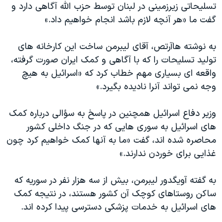
اسرائیل در جنگ
تسلیحاتی زیرزمینی در لبنان توسط حزب الله آگاهی دارد و
گفت ما «هر آنچه لازم باشد انجام خواهیم داد.»
نرگس محمدی برنده جایزه نوبل صلح
همایش محافظه‌کاران آمریکا «سی‌پک»
به نوشته هاآرتص، آقای لیبرمن ساخت این کارخانه های
صفحه‌های ویژه
تولید تسلیحات را که با آگاهی و کمک ایران صورت گرفته،
واقعه ای بسیاری مهم خطاب کرد که «اسرائیل به هیچ
سفر پرزیدنت ترامپ به چین
وجه نمی تواند آنرا نادیده بگیرد.»
وزیر دفاع اسرائیل همچنین در پاسخ به سؤالی درباره کمک
های اسرائیل به سوری هایی که در جنگ داخلی کشور
محاصره شده اند، گفت «ما به آنها کمک خواهیم کرد چون
غذایی برای خوردن ندارند.»
به گفته آویگدور لیبرمن، بیش از سه هزار نفر در سوریه که
ساکن روستاهای کوچک آن کشور هستند، در نتیجه کمک
های اسرائیل به خدمات پزشکی دسترسی پیدا کرده اند.