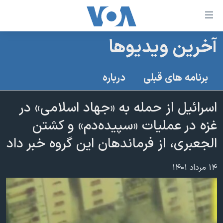
ینکهای
ابل
سترسی
آخرین ویدیوها
خانه
هش
نسخه سبک وب‌سایت
ه
برنامه های قبلی
درباره
حتوای
موضوع ها
صلی
اسرائیل از حمله به «جهاد اسلامی» در
برنامه های تلویزیونی
ایران
هش
غزه در عملیات «سپیده‌دم» و کشتن
جدول برنامه ها
ه
آمریکا
فحه
الجعبری، از فرماندهان این گروه خبر داد
صفحه‌های ویژه
جهان
صلی
فرکانس‌های صدای آمریکا
ورزشی
جام جهانی ۲۰۲۶
هش
۱۴ مرداد ۱۴۰۱
پخش رادیویی
ه
گزیده‌ها
عملیات خشم حماسی
ستجو
۲۵۰سالگی آمریکا
ویژه برنامه‌ها
یادگیری زبان انگلیسی
ویدیوها
بایگانی برنامه‌های تلویزیونی