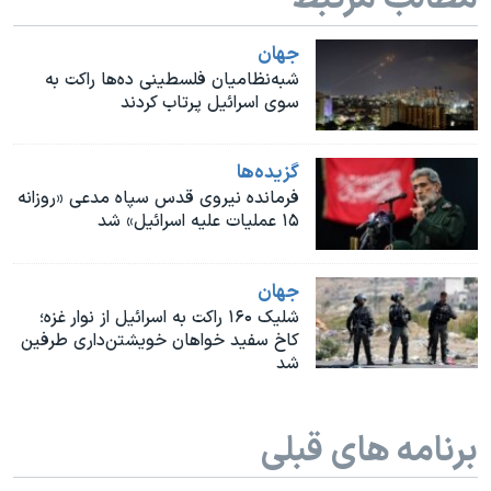
اسرائیل در جنگ
نرگس محمدی برنده جایزه نوبل صلح
جهان
شبه‌نظامیان‌ فلسطینی ده‌ها راکت به
همایش محافظه‌کاران آمریکا «سی‌پک»
سوی اسرائیل پرتاب کردند
صفحه‌های ویژه
سفر پرزیدنت ترامپ به چین
گزيده‌ها
فرمانده نیروی قدس سپاه مدعی «روزانه
۱۵ عملیات علیه اسرائیل» شد
جهان
شلیک ۱۶۰ راکت به اسرائیل از نوار غزه؛
کاخ سفید خواهان خویشتن‌داری طرفین
شد
برنامه های قبلی