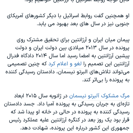
اسرائیل در جنگ
نرگس محمدی برنده جایزه نوبل صلح
او همچنین گفت روابط اسرائیل با دیگر کشورهای آمریکای
همایش محافظه‌کاران آمریکا «سی‌پک»
جنوبی نیز در سال های بعد بهبود می یابد.
صفحه‌های ویژه
پیمان میان ایران و آرژانتین برای تحقیق مشترک روی
سفر پرزیدنت ترامپ به چین
پرونده در سال ۲۰۱۳ میلادی بین دولت ایران و دولت
پیشین آرژانتین به امضا رسید اما سال ۲۰۱۴ دادگاه فدرال
آرژانتین این تصمیم را
لغو و اعلام کرد
که چنین تصمیمی
می‌تواند تلاش‌های البرتو نیسمان، دادستان رسیدگی کننده
به پرونده را بی‌اثر کند.
مرگ مشکوک آلبرتو نیسمان
در ژانویه سال ۲۰۱۵ ابعاد
تازه‌ای به جریان رسیدگی به پرونده آمیا داد. جسد دادستان
رسیدگی کننده به پرونده در حالی در خانه او پیدا شد که
قرار بود یک روز بعد در کنگره آرژانتین علیه عملکرد رئیس
جمهوری این کشور درباره این پرونده، شهادت دهد.