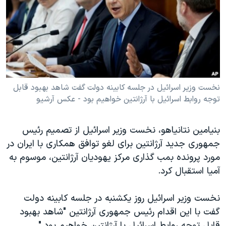
دنبال کنید
مستندها
فرهنگ و زندگی
حقوق شهروندی
انتخابات ریاست جمهوری آمریکا ۲۰۲۴
اقتصادی
حمله جمهوری اسلامی به اسرائیل
رمز مهسا
علم و فناوری
زبانهای مختلف
اسرائیل در جنگ
ورزش زنان در ایران
نخست وزیر اسرائیل در جلسه کابینه دولت گفت شاهد بهبود قابل
توجه روابط اسرائیل با آرژانتین خواهیم بود - عکس آرشیو
گالری عکس
اعتراضات زن، زندگی، آزادی
آرشیو پخش زنده
مجموعه مستندهای دادخواهی
بنیامین نتانیاهو، نخست وزیر اسرائیل از تصمیم رئیس
تریبونال مردمی آبان ۹۸
جمهوری جدید آرژانتین برای لغو توافق همکاری با ایران در
دادگاه حمید نوری
مورد پرونده بمب گذاری مرکز یهودیان آرژانتین، موسوم به
آمیا استقبال کرد.
چهل سال گروگان‌گیری
قانون شفافیت دارائی کادر رهبری ایران
نخست وزیر اسرائیل روز یکشنبه در جلسه کابینه دولت
اعتراضات مردمی آبان ۹۸
گفت با این اقدام رئیس جمهوری آرژانتین "شاهد بهبود
قابل توجه روابط اسرائیل با آرژانتین خواهیم بود."