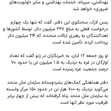
اسرائیل در جنگ
بهداشتی، سرپناه، خدمات بهداشتی و سایر «اولویت‌های
ضروری» خواهد شد.
نرگس محمدی برنده جایزه نوبل صلح
همایش محافظه‌کاران آمریکا «سی‌پک»
ینس لارک، سخنگوی این دفتر، گفت که تنها یک چهارم
صفحه‌های ویژه
درخواست فعلی به مبلغ ۲۹۷ میلیون دلار، توسط کشورها و
اهداکنندگان به رهبری ایالات متحده، که ۲۴ میلیون دلار
سفر پرزیدنت ترامپ به چین
پرداخت کرده، تأمین شده است.
او روز جمعه ۱۲ آبان، به خبرنگاران در ژنو گفت که تعداد
آوارگان در غزه به نزدیک به ۱.۵ میلیون تن یا حدود ۷۰
درصد جمعیت غزه رسیده است.
دفتر هماهنگی کمک‌های بشردوستانه سازمان ملل متحد
می‌گوید نزدیک به ۷۰۰ هزار تن در حدود ۱۵۰ مرکز وابسته
به سازمان ملل متحد پناه گرفته‌اند که بیش از چهار برابر
ظرفیت مورد نظر آنها است.