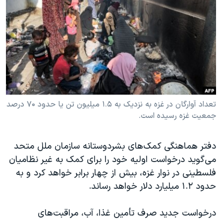
دنبال کنید
مستندها
فرهنگ و زندگی
حقوق شهروندی
انتخابات ریاست جمهوری آمریکا ۲۰۲۴
اقتصادی
حمله جمهوری اسلامی به اسرائیل
رمز مهسا
علم و فناوری
زبانهای مختلف
اسرائیل در جنگ
ورزش زنان در ایران
گالری عکس
اعتراضات زن، زندگی، آزادی
تعداد آوارگان در غزه به نزدیک به ۱.۵ میلیون تن یا حدود ۷۰ درصد
جمعیت غزه رسیده است.
آرشیو پخش زنده
مجموعه مستندهای دادخواهی
تریبونال مردمی آبان ۹۸
دفتر هماهنگی کمک‌های بشردوستانه سازمان ملل متحد
دادگاه حمید نوری
می‌گوید درخواست اولیه خود را برای کمک به غیر نظامیان
چهل سال گروگان‌گیری
فلسطینی در نوار غزه، بیش از چهار برابر خواهد کرد و به
حدود ۱.۲ میلیارد دلار خواهد رساند.
قانون شفافیت دارائی کادر رهبری ایران
اعتراضات مردمی آبان ۹۸
درخواست جدید صرف تأمین غذا، آب، مراقبت‌های