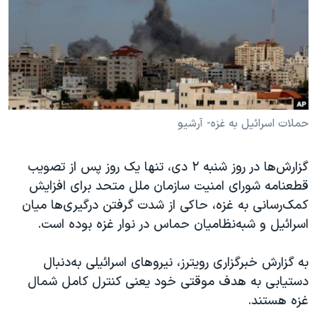
دنبال کنید
مستندها
فرهنگ و زندگی
حقوق شهروندی
انتخابات ریاست جمهوری آمریکا ۲۰۲۴
اقتصادی
حمله جمهوری اسلامی به اسرائیل
رمز مهسا
علم و فناوری
زبانهای مختلف
اسرائیل در جنگ
ورزش زنان در ایران
حملات اسرائیل به غزه- آرشیو
گالری عکس
اعتراضات زن، زندگی، آزادی
گزارش‌ها در روز شنبه ۲ دی، تنها یک روز پس از تصویب
آرشیو پخش زنده
مجموعه مستندهای دادخواهی
قطعنامه شورای امنیت سازمان ملل متحد برای افزایش
تریبونال مردمی آبان ۹۸
کمک‌رسانی به غزه، حاکی از شدت گرفتن درگیری‌ها میان
دادگاه حمید نوری
اسرائیل و شبه‌نظامیان حماس در نوار غزه بوده است.
چهل سال گروگان‌گیری
به گزارش خبرگزاری رویترز، نیروهای اسرائیلی به‌دنبال
قانون شفافیت دارائی کادر رهبری ایران
دستیابی به هدف موقتی خود یعنی کنترل کامل شمال
اعتراضات مردمی آبان ۹۸
غزه هستند.