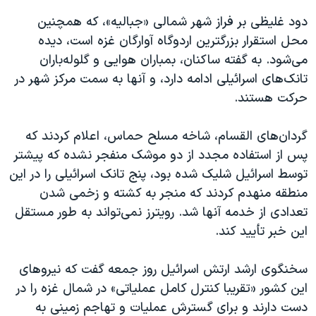
اسرائیل در جنگ
دود غلیظی بر فراز شهر شمالی «جبالیه»، که همچنین
نرگس محمدی برنده جایزه نوبل صلح
محل استقرار بزرگترین اردوگاه آوارگان غزه است، دیده
همایش محافظه‌کاران آمریکا «سی‌پک»
می‌شود. به گفته ساکنان، بمباران هوایی و گلوله‌باران
تانک‌های اسرائیلی ادامه دارد، و آنها به سمت مرکز شهر در
صفحه‌های ویژه
حرکت هستند.
سفر پرزیدنت ترامپ به چین
گردان‌های القسام، شاخه مسلح حماس، اعلام کردند که
پس از استفاده مجدد از دو موشک منفجر نشده که پیشتر
توسط اسرائیل شلیک شده بود، پنج تانک اسرائیلی را در این
منطقه منهدم کردند که منجر به کشته و زخمی شدن
تعدادی از خدمه آنها شد. رویترز نمی‌تواند به طور مستقل
این خبر تأیید کند.
سخنگوی ارشد ارتش اسرائیل روز جمعه گفت که نیروهای
این کشور «تقریبا کنترل کامل عملیاتی» در شمال غزه را در
دست دارند و برای گسترش عملیات و تهاجم زمینی به