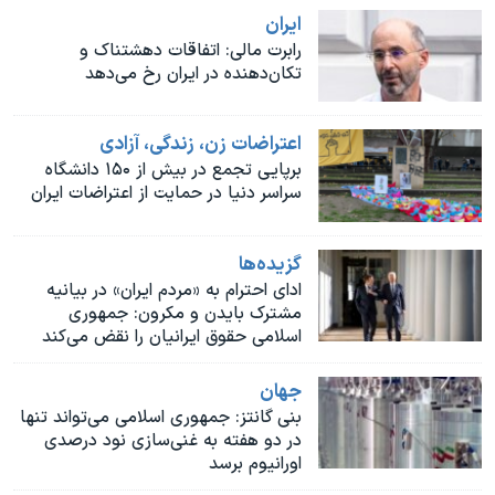
اسرائیل در جنگ
ايران
نرگس محمدی برنده جایزه نوبل صلح
رابرت مالی: اتفاقات دهشتناک و
تکان‌دهنده در ایران رخ می‌دهد
همایش محافظه‌کاران آمریکا «سی‌پک»
صفحه‌های ویژه
اعتراضات زن، زندگی، آزادی
سفر پرزیدنت ترامپ به چین
برپایی تجمع در بیش از ۱۵۰ دانشگاه
سراسر دنیا در حمایت از اعتراضات ایران
گزيده‌ها
ادای احترام به «مردم ایران» در بیانیه
مشترک بایدن و مکرون: جمهوری
اسلامی حقوق ایرانیان را نقض می‌کند
جهان
بنی گانتز: جمهوری اسلامی می‌تواند تنها
در دو هفته به غنی‌سازی نود درصدی
اورانیوم برسد