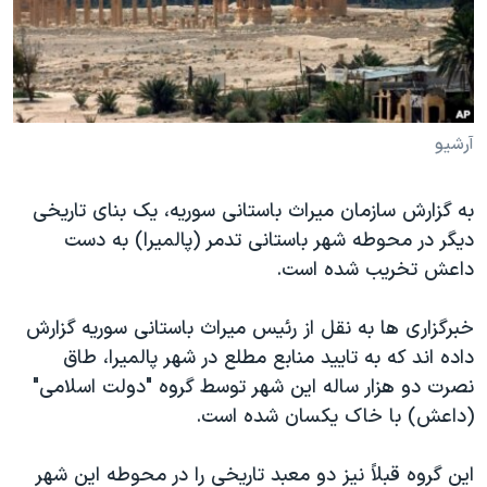
دنبال کنید
مستندها
فرهنگ و زندگی
حقوق شهروندی
انتخابات ریاست جمهوری آمریکا ۲۰۲۴
اقتصادی
حمله جمهوری اسلامی به اسرائیل
رمز مهسا
علم و فناوری
آرشیو
زبانهای مختلف
اسرائیل در جنگ
ورزش زنان در ایران
به گزارش سازمان میراث باستانی سوریه، یک بنای تاریخی
گالری عکس
اعتراضات زن، زندگی، آزادی
دیگر در محوطه شهر باستانی تدمر (پالمیرا) به دست
آرشیو پخش زنده
مجموعه مستندهای دادخواهی
داعش تخریب شده است.
تریبونال مردمی آبان ۹۸
خبرگزاری ها به نقل از رئیس میراث باستانی سوریه گزارش
دادگاه حمید نوری
داده اند که به تایید منابع مطلع در شهر پالمیرا، طاق
چهل سال گروگان‌گیری
نصرت دو هزار ساله این شهر توسط گروه "دولت اسلامی"
(داعش) با خاک یکسان شده است.
قانون شفافیت دارائی کادر رهبری ایران
اعتراضات مردمی آبان ۹۸
این گروه قبلاً نیز دو معبد تاریخی را در محوطه این شهر