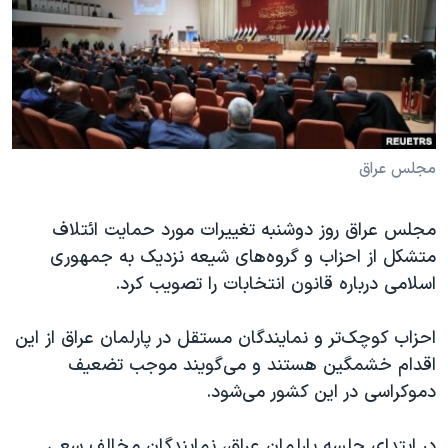
دنبال کنید
مستندها
فرهنگ و زندگی
حقوق شهروندی
انتخابات ریاست جمهوری آمریکا ۲۰۲۴
اقتصادی
حمله جمهوری اسلامی به اسرائیل
رمز مهسا
علم و فناوری
زبانهای مختلف
اسرائیل در جنگ
ورزش زنان در ایران
مجلس عراق
گالری عکس
اعتراضات زن، زندگی، آزادی
مجلس عراق روز دوشنبه تغییرات مورد حمایت ائتلاف
آرشیو پخش زنده
مجموعه مستندهای دادخواهی
متشکل از احزاب و گروه‌های شیعه نزدیک به جمهوری
تریبونال مردمی آبان ۹۸
اسلامی درباره قانون انتخابات را تصویب کرد.
دادگاه حمید نوری
احزاب کوچک‌تر و نمایندگان مستقل در پارلمان عراق از این
چهل سال گروگان‌گیری
اقدام خشمگین هستند و می‌گویند موجب تضعیف
قانون شفافیت دارائی کادر رهبری ایران
دموکراسی در این کشور می‌شود.
اعتراضات مردمی آبان ۹۸
در ابتدای جلسه پارلمان عراق، نمایندگان مخالف سعی