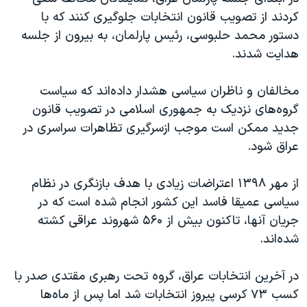
اسرائیل در جنگ
کردند از تصویب قانون انتخابات جلوگیری کنند که با
نرگس محمدی برنده جایزه نوبل صلح
دستور محمد حلبوسی، رئیس پارلمان، به بیرون از جلسه
هدایت شدند.
همایش محافظه‌کاران آمریکا «سی‌پک»
صفحه‌های ویژه
مخالفان و ناظران سیاسی هشدار داده‌اند که سیاست
سفر پرزیدنت ترامپ به چین
گروه‌های نزدیک به جمهوری اسلامی در تصویب قانون
جدید ممکن است موجب ازسرگیری تظاهرات سراسری در
عراق شود.
از مهر ۱۳۹۸ اعتراضات زیادی با هدف بازنگری در نظام
سیاسی عمیقا فاسد این کشور انجام شده است که در
جریان آنها، تاکنون بیش از ۵۶۰ شهروند عراقی کشته
شده‌اند.
در آخرین انتخابات عراق، گروه تحت رهبری مقتدی صدر با
کسب ٧٣ کرسی پیروز انتخابات شد اما پس از ماه‌ها