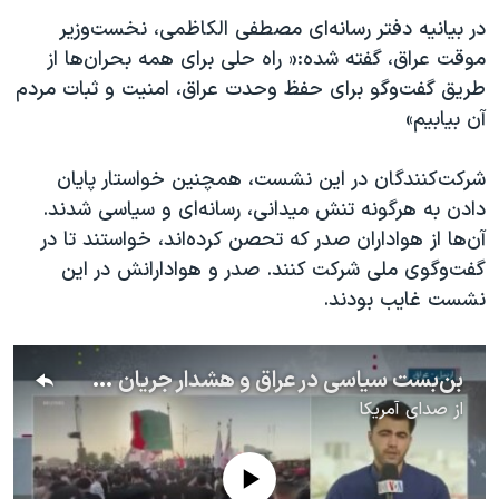
اسرائیل در جنگ
در بیانیه دفتر رسانه‌ای مصطفی الکاظمی، نخست‌وزیر
نرگس محمدی برنده جایزه نوبل صلح
موقت عراق، گفته شده:« راه‌ حلی برای همه بحران‌ها از
همایش محافظه‌کاران آمریکا «سی‌پک»
طریق گفت‌وگو برای حفظ وحدت عراق، امنیت و ثبات مردم
آن بیابیم»
صفحه‌های ویژه
سفر پرزیدنت ترامپ به چین
شرکت‌کنندگان در این نشست، همچنین خواستار پایان‌
دادن به هرگونه تنش میدانی، رسانه‌ای و سیاسی شدند.
آن‌ها از هواداران صدر که تحصن کرده‌اند، خواستند تا در
گفت‌وگوی ملی شرکت کنند. صدر و هوادارانش در این
نشست غایب بودند.
بن‌بست سیاسی در عراق و هشدار جریان صدر در خصوص بروز جنگ داخلی؛ گزارش سوران خاطری
از
صدای آمریکا
No media source currently available