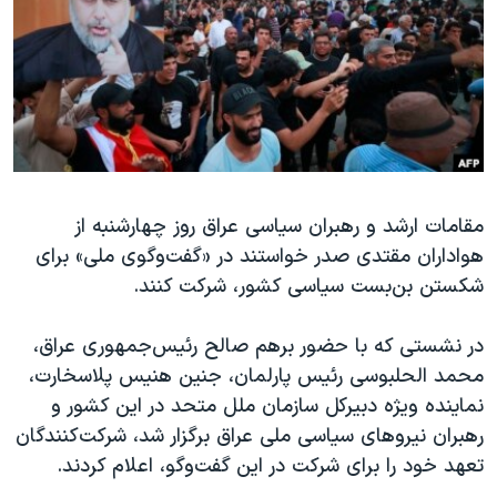
دنبال کنید
مستندها
فرهنگ و زندگی
حقوق شهروندی
انتخابات ریاست جمهوری آمریکا ۲۰۲۴
اقتصادی
حمله جمهوری اسلامی به اسرائیل
رمز مهسا
علم و فناوری
زبانهای مختلف
اسرائیل در جنگ
ورزش زنان در ایران
گالری عکس
اعتراضات زن، زندگی، آزادی
مقامات ارشد و رهبران سیاسی عراق روز چهارشنبه از
هواداران مقتدی صدر خواستند در «گفت‌وگوی ملی» برای
آرشیو پخش زنده
مجموعه مستندهای دادخواهی
شکستن بن‌بست سیاسی کشور، شرکت کنند.
تریبونال مردمی آبان ۹۸
دادگاه حمید نوری
در نشستی که با حضور برهم صالح رئیس‌جمهوری عراق،
محمد الحلبوسی رئیس پارلمان، جنین هنیس پلاسخارت،
چهل سال گروگان‌گیری
نماینده ویژه دبیرکل سازمان ملل متحد در این کشور و
قانون شفافیت دارائی کادر رهبری ایران
رهبران نیروهای سیاسی ملی عراق برگزار شد، شرکت‌کنندگان
اعتراضات مردمی آبان ۹۸
تعهد خود را برای شرکت در این گفت‌وگو، اعلام کردند.