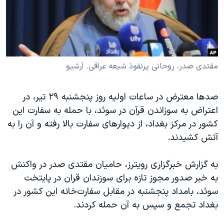
دنبال کنید
مستندها
فرهنگ و زندگی
حقوق شهروندی
انتخابات ریاست جمهوری آمریکا ۲۰۲۴
اقتصادی
حمله جمهوری اسلامی به اسرائیل
رمز مهسا
علم و فناوری
مقتدی صدر، روحانی پرنفوذ شیعه عراقی. آرشیو
زبانهای مختلف
اسرائیل در جنگ
ورزش زنان در ایران
صدها معترض در ساعات اولیه روز پنجشنبه ۲۹ تیر، در
گالری عکس
اعتراضات زن، زندگی، آزادی
اعتراض به سوزاندن قرآن در سوئد، با حمله به سفارت این
آرشیو پخش زنده
مجموعه مستندهای دادخواهی
کشور در مرکز بغداد، از دیوارهای سفارت بالا رفته و آن را به
آتش کشیدند.
تریبونال مردمی آبان ۹۸
دادگاه حمید نوری
به گزارش خبرگزاری رویترز، حامیان مقتدی صدر در واکنش
چهل سال گروگان‌گیری
به خبر صدور مجوز تازه برای سوزندان قران در پایتخت
سوئد، بامداد پنجشنبه در مقابل سفارت‌خانه این کشور در
قانون شفافیت دارائی کادر رهبری ایران
بغداد تجمع و سپس به آن حمله کردند.
اعتراضات مردمی آبان ۹۸