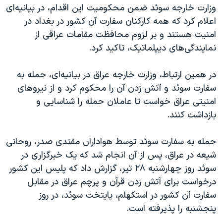
اسرائیل در جنگ
وزارت خارجه سوئد ضمن محکومیت این اقدام، در بیانیه‌ای
اعلام کرد که همه کارکنان سفارت آن کشور در بغداد در
نرگس محمدی برنده جایزه نوبل صلح
امنیت هستند و بر لزوم محافظت مقامات عراقی از
همایش محافظه‌کاران آمریکا «سی‌پک»
نمایندگی‌های دیپلماتیک، تاکید کرد.
صفحه‌های ویژه
در همین ارتباط، وزارت خارجه عراق در بیانیه‌ای، حمله به
سفر پرزیدنت ترامپ به چین
سفارت سوئد و آتش زدن آن را محکوم کرد و از نیروهای
امنیتی عراق خواست تا عاملان حمله را شناسایی و
بازداشت کنند.
حمله به سفارت سوئد توسط هواداران مقتدی صدر، روحانی
شیعه در عراق، پس از آن انجام شد که یک خبرگزاری در
سوئد روز چهارشنبه ۲۸ تیر، گزارش داد که پلیس این کشور
درخواست برای آتش زدن قرآن و پرچم عراق در مقابل
سفارت آن کشور در استکهلم، پایتخت سوئد، در روز
پنجشنبه را پذیرفته است.