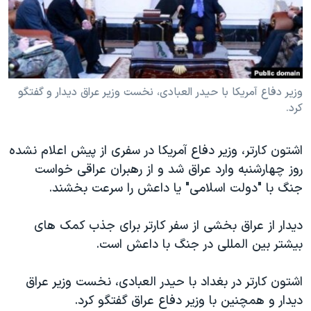
دنبال کنید
مستندها
فرهنگ و زندگی
حقوق شهروندی
انتخابات ریاست جمهوری آمریکا ۲۰۲۴
اقتصادی
حمله جمهوری اسلامی به اسرائیل
رمز مهسا
علم و فناوری
وزیر دفاع آمریکا با حیدر العبادی، نخست وزیر عراق دیدار و گفتگو
زبانهای مختلف
کرد.
اسرائیل در جنگ
ورزش زنان در ایران
گالری عکس
اعتراضات زن، زندگی، آزادی
اشتون کارتر، وزیر دفاع آمریکا در سفری از پیش اعلام نشده
آرشیو پخش زنده
مجموعه مستندهای دادخواهی
روز چهارشنبه وارد عراق شد و از رهبران عراقی خواست
جنگ با "دولت اسلامی" یا داعش را سرعت بخشند.
تریبونال مردمی آبان ۹۸
دادگاه حمید نوری
دیدار از عراق بخشی از سفر کارتر برای جذب کمک های
چهل سال گروگان‌گیری
بیشتر بین المللی در جنگ با داعش است.
قانون شفافیت دارائی کادر رهبری ایران
اشتون کارتر در بغداد با حیدر العبادی، نخست وزیر عراق
اعتراضات مردمی آبان ۹۸
دیدار و همچنین با وزیر دفاع عراق گفتگو کرد.