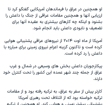
اسرائیل در جنگ
او همچنین در عراق با فرماندهان آمریکایی گفتگو کرد تا
نرگس محمدی برنده جایزه نوبل صلح
ارزیابی آنها و همچنین مقامات عراقی از جنگ با داعش را
همایش محافظه‌کاران آمریکا «سی‌پک»
بشنود و اینکه چه کارهای بیشتری به عقیده آنها برای
صفحه‌های ویژه
تضعیف و نابودی داعش باید انجام شود.
سفر پرزیدنت ترامپ به چین
آمریکا از ماه اوت ۲۰۱۴ از نیروهای عراقی پشتیبانی هوایی
کرده است و تاکنون گزینه اعزام نیروی زمینی برای مبارزه با
داعش را رد کرده است.
پیکارجویان داعش بخش های وسیعی در شمال و غرب
عراق از جمله چند شهر عمده این کشور را تحت کنترل خود
دارند.
کارتر پیش از سفر به عراق، به ترکیه رفته بود و از مقامات
ترکیه خواسته بود که از ائتلاف تحت رهبری آمریکا
پشتیبانی بیشتر زمینی و هوایی کند. او همچنین از ترکیه