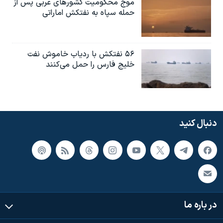
موج محکومیت کشورهای عربی پس از
حمله سپاه به نفتکش اماراتی
۵۶ نفتکش با ردیاب خاموش نفت
خلیج فارس را حمل می‌کنند
دنبال کنید
در باره ما