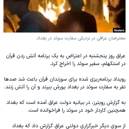
دنبال کنید
مستندها
فرهنگ و زندگی
حقوق شهروندی
انتخابات ریاست جمهوری آمریکا ۲۰۲۴
اقتصادی
حمله جمهوری اسلامی به اسرائیل
رمز مهسا
علم و فناوری
معترضان عراقی در نزدیکی سفارت سوئد در بغداد.
زبانهای مختلف
اسرائیل در جنگ
ورزش زنان در ایران
عراق روز پنجشنبه در اعتراض به یک برنامه آتش زدن قرآن
گالری عکس
اعتراضات زن، زندگی، آزادی
در استکهلم، سفیر سوئد را اخراج کرد.
آرشیو پخش زنده
مجموعه مستندهای دادخواهی
رویداد برنامه‌ریزی شده برای سوزندان قرآن باعث شد صدها
تریبونال مردمی آبان ۹۸
نفر به سفارت سوئد در بغداد یورش ببرند و آن را آتش زنند.
دادگاه حمید نوری
چهل سال گروگان‌گیری
به گزارش رویترز، در بیانیه دولت عراق آمده است که بغداد
همچنین کاردار خود در سوئد را فراخوانده است.
قانون شفافیت دارائی کادر رهبری ایران
اعتراضات مردمی آبان ۹۸
از سوی دیگر خبرگزاری دولتی عراق گزارش داد که بغداد